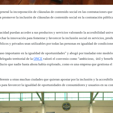
al la incorporación de cláusulas de contenido social en las contrataciones que re
n promover la inclusión de cláusulas de contenido social en la contratación pública
cidad puedan acceder a sus productos y servicios valorando la accesibilidad unive
 la innovación para fomentar y favorecer la inclusión social en servicios, produ
úblicos y privados sean utilizables por todas las personas en igualdad de condicione
aso importante en la igualdad de oportunidades” y abogó por trasladar este modelo a
delegado territorial de la
ONCE
valoró el convenio como “ambicioso, útil y benefic
ducto que nadie hasta ahora había explorado, como es
una empresa que gestiona el 
ferente a otras muchas ciudades que quieran apostar por la inclusión y la accesibili
 para favorecer la igualdad de oportunidades de consumidores y usuarios en su co