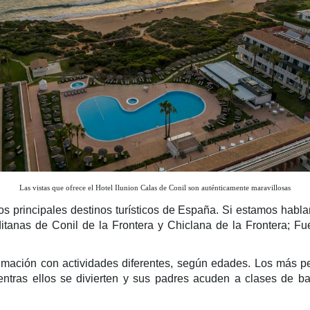
Las vistas que ofrece el Hotel Ilunion Calas de Conil son auténticamente maravillosas
os principales destinos turísticos de España. Si estamos hab
ditanas de Conil de la Frontera y Chiclana de la Frontera; Fu
nimación con actividades diferentes, según edades. Los más p
entras ellos se divierten y sus padres acuden a clases de bai