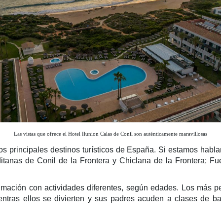
Las vistas que ofrece el Hotel Ilunion Calas de Conil son auténticamente maravillosas
os principales destinos turísticos de España. Si estamos hab
ditanas de Conil de la Frontera y Chiclana de la Frontera; Fu
nimación con actividades diferentes, según edades. Los más p
entras ellos se divierten y sus padres acuden a clases de bai