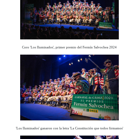
Coro 'Los Iluminados', primer premio del Fermín Salvochea 2024
'Los Iluminados' ganaron con la letra 'La Constitución que todos firmamos'