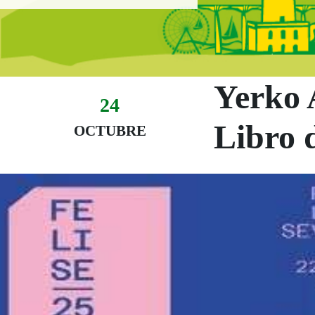
Evento:
Yerko A
24
Libro d
Fecha del evento
24 octubre
OCTUBRE