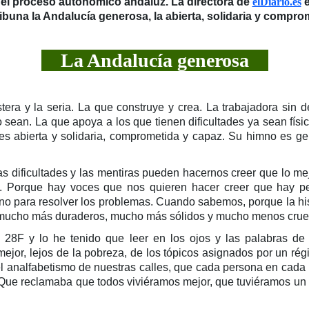
ca el proceso autonómico andaluz. La directora de
elDiario.es
e
ribuna la Andalucía generosa, la abierta, solidaria y compro
La Andalucía generosa
estera y la seria. La que construye y crea. La trabajadora sin 
ean. La que apoya a los que tienen dificultades ya sean físi
 es abierta y solidaria, comprometida y capaz. Su himno es 
s dificultades y las mentiras pueden hacernos creer que lo mejo
. Porque hay voces que nos quieren hacer creer que hay p
no para resolver los problemas. Cuando sabemos, porque la hist
os mucho más duraderos, mucho más sólidos y mucho menos crue
 28F y lo he tenido que leer en los ojos y las palabras de
mejor, lejos de la pobreza, de los tópicos asignados por un ré
 el analfabetismo de nuestras calles, que cada persona en cada r
a. Que reclamaba que todos viviéramos mejor, que tuviéramos un 