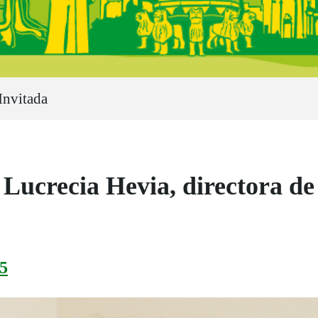
Invitada
recia Hevia, directora de e
5