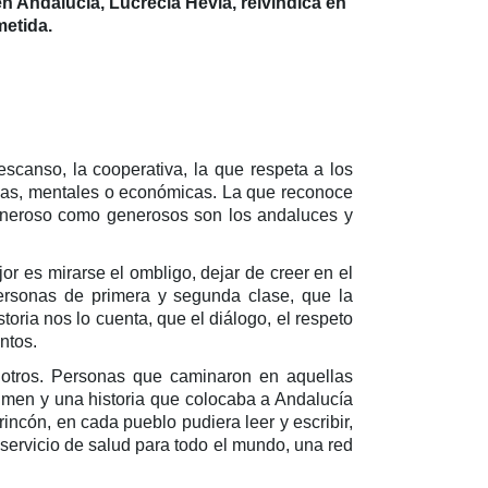
n Andalucía, Lucrecia Hevia,
reivindica en
metida.
descanso, la cooperativa, la que respeta a los
cas, mentales o económicas. La que reconoce
generoso como generosos son los andaluces y
r es mirarse el ombligo, dejar de creer en el
ersonas de primera y segunda clase, que la
oria nos lo cuenta, que el diálogo, el respeto
ntos.
 otros. Personas que caminaron en aquellas
gimen y una historia que colocaba a Andalucía
incón, en cada pueblo pudiera leer y escribir,
servicio de salud para todo el mundo, una red