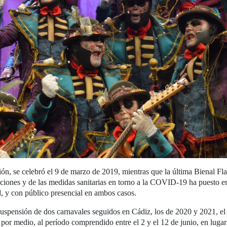
ón, se celebró el 9 de marzo de 2019, mientras que la última Bienal Fl
cciones y de las medidas sanitarias en torno a la COVID-19 ha puesto 
, y con público presencial en ambos casos.
uspensión de dos carnavales seguidos en Cádiz, los de 2020 y 2021, el
 por medio, al período comprendido entre el 2 y el 12 de junio, en lugar