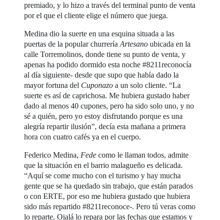
premiado, y lo hizo a través del terminal punto de venta
por el que el cliente elige el número que juega.
Medina dio la suerte en una esquina situada a las
puertas de la popular churrería
Artesano
ubicada en la
calle Torremolinos, donde tiene su punto de venta, y
apenas ha podido dormido esta noche #8211reconocía
al día siguiente- desde que supo que había dado la
mayor fortuna del
Cuponazo
a un solo cliente. “La
suerte es así de caprichosa. Me hubiera gustado haber
dado al menos 40 cupones, pero ha sido solo uno, y no
sé a quién, pero yo estoy disfrutando porque es una
alegría repartir ilusión”, decía esta mañana a primera
hora con cuatro cafés ya en el cuerpo.
Federico Medina,
Fede
como le llaman todos, admite
que la situación en el barrio malagueño es delicada.
“Aquí se come mucho con el turismo y hay mucha
gente que se ha quedado sin trabajo, que están parados
o con ERTE, por eso me hubiera gustado que hubiera
sido más repartido #8211reconoce-. Pero tú veras como
lo reparte. Ojalá lo repara por las fechas que estamos y