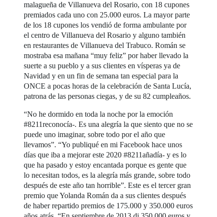
malagueña de Villanueva del Rosario, con 18 cupones
premiados cada uno con 25.000 euros. La mayor parte
de los 18 cupones los vendió de forma ambulante por
el centro de Villanueva del Rosario y alguno también
en restaurantes de Villanueva del Trabuco. Román se
mostraba esa mañana “muy feliz” por haber llevado la
suerte a su pueblo y a sus clientes en vísperas ya de
Navidad y en un fin de semana tan especial para la
ONCE a pocas horas de la celebración de Santa Lucía,
patrona de las personas ciegas, y de su 82 cumpleaños.
“No he dormido en toda la noche por la emoción
#8211reconocía-. Es una alegría la que siento que no se
puede uno imaginar, sobre todo por el año que
llevamos”. “Yo publiqué en mi Facebook hace unos
días que iba a mejorar este 2020 #8211añadía- y es lo
que ha pasado y estoy encantada porque es gente que
lo necesitan todos, es la alegría más grande, sobre todo
después de este año tan horrible”. Este es el tercer gran
premio que Yolanda Román da a sus clientes después
de haber repartido premios de 175.000 y 350.000 euros
años atrás. “En septiembre de 2013 di 350.000 euros y