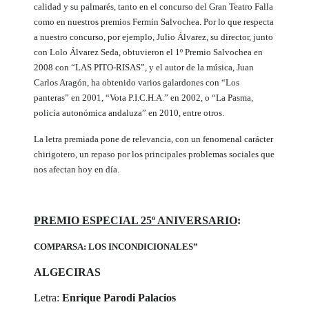
calidad y su palmarés, tanto en el concurso del Gran Teatro Falla
como en nuestros premios Fermín Salvochea. Por lo que respecta
a nuestro concurso, por ejemplo, Julio Álvarez, su director, junto
con Lolo Álvarez Seda, obtuvieron el 1º Premio Salvochea en
2008 con “LAS PITO-RISAS”, y el autor de la música, Juan
Carlos Aragón, ha obtenido varios galardones con “Los
panteras” en 2001, “Vota P.I.C.H.A.” en 2002, o “La Pasma,
policía autonómica andaluza” en 2010, entre otros.
La letra premiada pone de relevancia, con un fenomenal carácter
chirigotero, un repaso por los principales problemas sociales que
nos afectan hoy en día.
PREMIO ESPECIAL 25º ANIVERSARIO
:
COMPARSA: LOS INCONDICIONALES”
ALGECIRAS
Letra:
Enrique Parodi Palacios