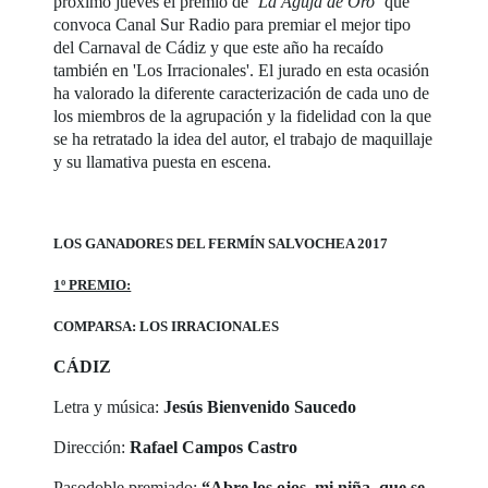
próximo jueves el premio de ‘
La Aguja de Oro’
que
convoca Canal Sur Radio para premiar el mejor tipo
del Carnaval de Cádiz y que este año ha recaído
también en 'Los Irracionales'. El jurado en esta ocasión
ha valorado la diferente caracterización de cada uno de
los miembros de la agrupación y la fidelidad con la que
se ha retratado la idea del autor, el trabajo de maquillaje
y su llamativa puesta en escena.
LOS GANADORES DEL FERMÍN SALVOCHEA 2017
1º PREMIO:
COMPARSA: LOS IRRACIONALES
CÁDIZ
Letra y música:
Jesús Bienvenido Saucedo
Dirección:
Rafael Campos Castro
Pasodoble premiado:
“Abre los ojos, mi niña, que se