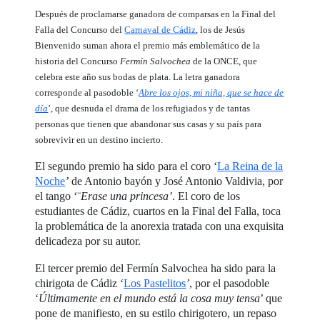
Después de proclamarse ganadora de comparsas en la Final del
Falla del Concurso del
Carnaval de Cádiz
, los de Jesús
Bienvenido suman ahora el premio más emblemático de la
historia del Concurso
Fermín Salvochea
de la ONCE, que
celebra este año sus bodas de plata. La letra ganadora
corresponde al pasodoble ‘
Abre los ojos, mi niña, que se hace de
día
’, que desnuda el drama de los refugiados y de tantas
personas que tienen que abandonar sus casas y su país para
sobrevivir en un destino incierto.
El segundo premio ha sido para el coro ‘
La Reina de la
Noche
’
de Antonio bayón y José Antonio Valdivia, por
el tango ‘¨
Erase una princesa’
. El coro de los
estudiantes de Cádiz, cuartos en la Final del Falla, toca
la problemática de la anorexia tratada con una exquisita
delicadeza por su autor.
El tercer premio del Fermín Salvochea ha sido para la
chirigota de Cádiz ‘
Los Pastelitos
’
, por el pasodoble
‘
Últimamente en el mundo está la cosa muy tensa
’ que
pone de manifiesto, en su estilo chirigotero, un repaso