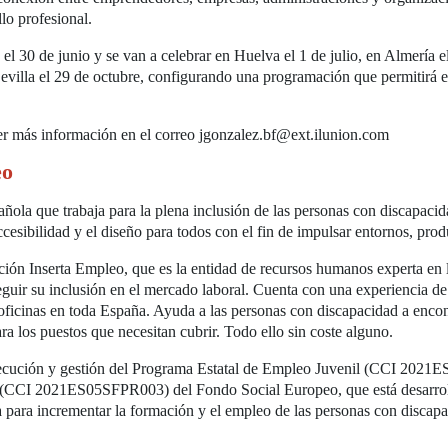
lo profesional.
z el 30 de junio y se van a celebrar en Huelva el 1 de julio, en Almería 
Sevilla el 29 de octubre, configurando una programación que permitirá 
ner más información en el correo jgonzalez.bf@ext.ilunion.com
eo
ola que trabaja para la plena inclusión de las personas con discapacida
cesibilidad y el diseño para todos con el fin de impulsar entornos, prod
n Inserta Empleo, que es la entidad de recursos humanos experta en la
eguir su inclusión en el mercado laboral. Cuenta con una experiencia d
 oficinas en toda España. Ayuda a las personas con discapacidad a encont
ra los puestos que necesitan cubrir. Todo ello sin coste alguno.
ejecución y gestión del Programa Estatal de Empleo Juvenil (CCI 2021
eza (CCI 2021ES05SFPR003) del Fondo Social Europeo, que está desarr
para incrementar la formación y el empleo de las personas con discapa