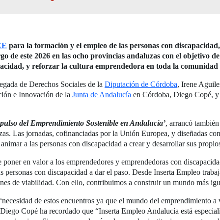
CE
para la formación y el empleo de las personas con discapacidad
argo de este 2026 en las ocho provincias andaluzas con el objetivo 
acidad, y reforzar la cultura emprendedora en toda la comunida
elegada de Derechos Sociales de la
Diputación de Córdoba
, Irene Aguile
ción e Innovación de la
Junta de Andalucía
en Córdoba, Diego Copé, y e
mpulso del Emprendimiento Sostenible en Andalucía’
, arrancó también
uzas. Las jornadas, cofinanciadas por la Unión Europea, y diseñadas con
nimar a las personas con discapacidad a crear y desarrollar sus propio
poner en valor a los emprendedores y emprendedoras con discapacidad 
as personas con discapacidad a dar el paso. Desde Inserta Empleo traba
lanes de viabilidad. Con ello, contribuimos a construir un mundo más ig
la “necesidad de estos encuentros ya que el mundo del emprendimiento a
Diego Copé ha recordado que “Inserta Empleo Andalucía está especializ