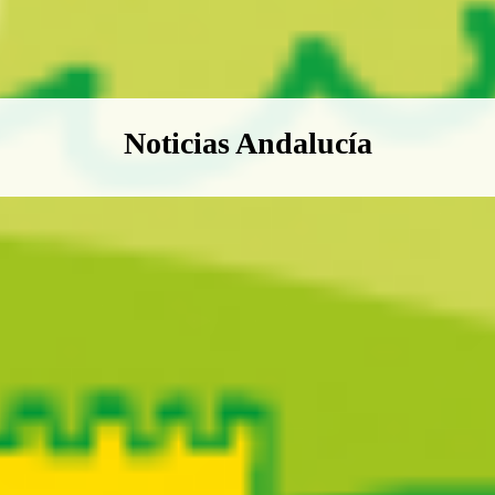
Boletín Noticias Andalucía
Noticias Andalucía