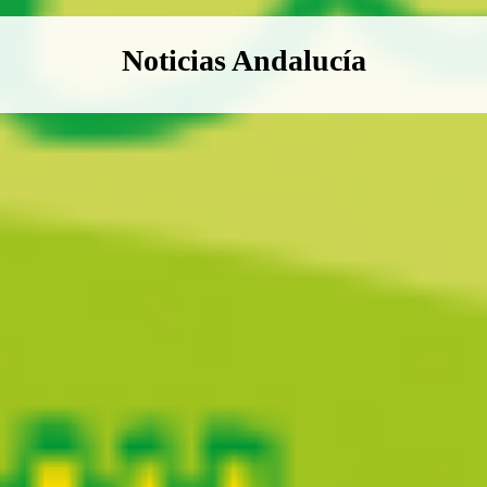
Boletín Noticias Andalucía
Noticias Andalucía