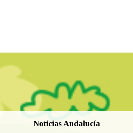
Boletín Noticias Andalucía
Noticias Andalucía