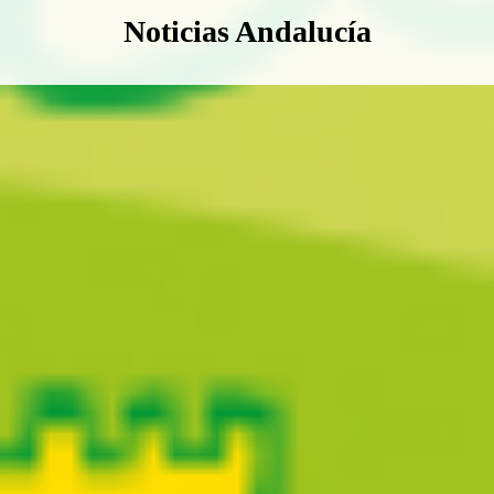
Boletín Noticias Andalucía
Noticias Andalucía