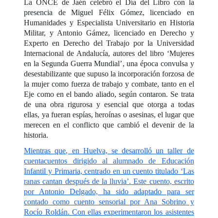
La ONCE de Jaén celebró el Día del Libro con la
presencia de Miguel Félix Gómez, licenciado en
Humanidades y Especialista Universitario en Historia
Militar, y Antonio Gámez, licenciado en Derecho y
Experto en Derecho del Trabajo por la Universidad
Internacional de Andalucía, autores del libro ‘
Mujeres
en la Segunda Guerra Mundial’
, una época convulsa y
desestabilizante que supuso la incorporación forzosa de
la mujer como fuerza de trabajo y combate, tanto en el
Eje como en el bando aliado, según contaron. Se trata
de una obra rigurosa y esencial que otorga a todas
ellas, ya fueran espías, heroínas o asesinas, el lugar que
merecen en el conflicto que cambió el devenir de la
historia.
Mientras que, en Huelva, se desarrolló
un taller de
cuentacuentos dirigido al alumnado de Educación
Infantil y Primaria, centrado en un cuento titulado ‘
Las
ranas cantan después de la lluvia’
. Este cuento, escrito
por Antonio Delgado, ha sido adaptado para ser
contado como cuento sensorial por Ana Sobrino y
Rocío Roldán. Con ellas experimentaron los asistentes