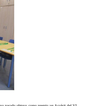
urso pasado obtuvo como premio un Accésit del VI