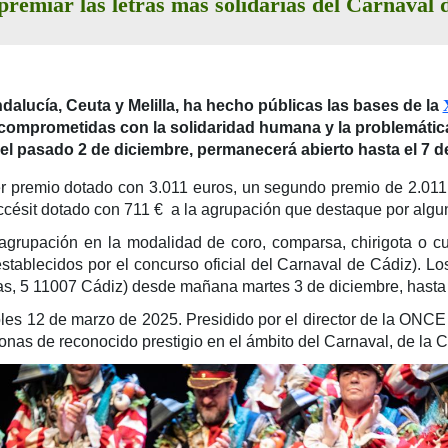
premiar las letras más solidarias del Carnaval
dalucía, Ceuta y Melilla, ha hecho públicas las bases de la
comprometidas con la solidaridad humana y la problemática 
el pasado 2 de diciembre, permanecerá abierto hasta el 7 
 premio dotado con 3.011 euros, un segundo premio de 2.011 e
accésit dotado con 711 € a la agrupación que destaque por algu
agrupación en la modalidad de coro, comparsa, chirigota o cuar
establecidos por el concurso oficial del Carnaval de Cádiz). Los
s, 5 11007 Cádiz) desde mañana martes 3 de diciembre, hasta 
rcoles 12 de marzo de 2025. Presidido por el director de la ONC
onas de reconocido prestigio en el ámbito del Carnaval, de la 