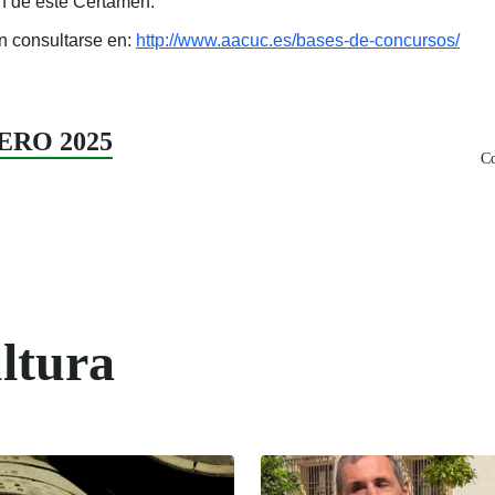
ón de este Certamen.
n consultarse en:
http://www.aacuc.es/bases-de-concursos/
NERO 2025
Co
ltura