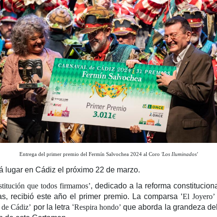
Entrega del primer premio del Fermín Salvochea 2024 al Coro
'Los Iluminados'
rá lugar en Cádiz el próximo 22 de marzo.
titución que todos firmamos’
, dedicado a la reforma constituciona
, recibió este año el primer premio. La comparsa ‘
El Joyero’
a de Cádiz’
por la letra ‘
Respira hondo’
que aborda la grandeza del