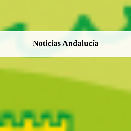
Boletín Noticias Andalucía
Noticias Andalucía