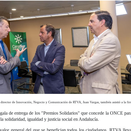
 director de Innovación, Negocio y Comunicación de RTVA, Juan Vargas, tamibén asistió a la fi
gala de entrega de los "Premios Solidarios" que concede la ONCE para c
a solidaridad, igualdad y justicia social en Andalucía.
valor general del que se benefician todos los ciudadanos, RTVA llev