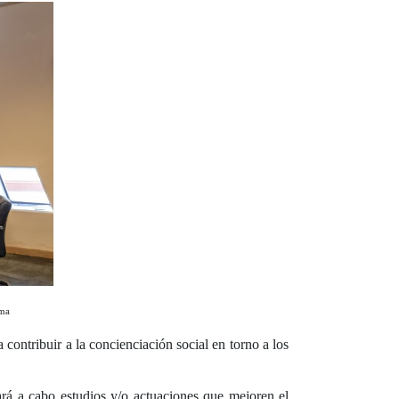
rma
ontribuir a la concienciación social en torno a los
ará a cabo estudios y/o actuaciones que mejoren el