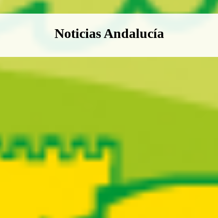
Boletín Noticias Andalucía
Noticias Andalucía