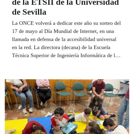
de la ETSII de la Universidad
de Sevilla
La ONCE volverá a dedicar este año su sorteo del
17 de mayo al Día Mundial de Internet, en una
llamada en defensa de la accesibilidad universal
en la red. La directora (decana) de la Escuela
Técnica Superior de Ingeniería Informática de la
Universidad de Sevilla, María del Carmen
Romero, se asoma a la tribuna de Firma Invitada,
de nuestro Boletín para reivindicar un
compromiso colectivo por la construcción de un
futuro digital que sea verdaderamente para todas y
para todos.