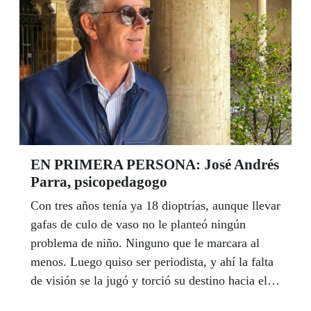
Un convenio que sitúa a Canal Sur como un
referente de la televisión pública en España,
según destacó Cristóbal Martínez.
EN PRIMERA PERSONA: José Andrés
Parra, psicopedagogo
Con tres años tenía ya 18 dioptrías, aunque llevar
gafas de culo de vaso no le planteó ningún
problema de niño. Ninguno que le marcara al
menos. Luego quiso ser periodista, y ahí la falta
de visión se la jugó y torció su destino hacia el
Magisterio y la Psicopedagogía. Durante más de