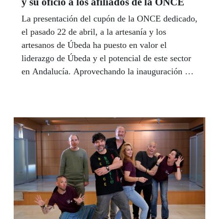
y su oficio a los afiliados de la ONCE
ONCE a tu entera disposición. Consulta aquí toda la
programación.
La presentación del cupón de la ONCE dedicado,
el pasado 22 de abril, a la artesanía y los
artesanos de Úbeda ha puesto en valor el
liderazgo de Úbeda y el potencial de este sector
en Andalucía. Aprovechando la inauguración de
los Días Europeos de la Artesanía, los artesanos
ubetenses mostraron su arte y oficio al colectivo
de personas ciegas o con discapacidad visual
grave en el Centro Cultural Hospital Santiago, el
corazón renacentista de la ciudad Patrimonio de
la Humanidad.