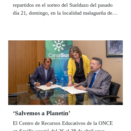
repartidos en el sorteo del Sueldazo del pasado
día 21, domingo, en la localidad malagueña de
Ronda. En la misma provincia, Guadalupe Ariza
repartió otros 815.000 euros y Sueldazos de
2.000 euros al mes durante 10 años se han dado
en El Puerto de Santa María y Ubrique en Cádiz
y Vega de Granada. La ilusión continúa.
‘Salvemos a Planetín’
El Centro de Recursos Educativos de la ONCE
en Sevilla acogió del 26 al 28 de abril unas