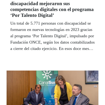
discapacidad mejoraron sus
competencias digitales con el programa
‘Por Talento Digital’
Un total de 5.771 personas con discapacidad se
formaron en nuevas tecnologías en 2023 gracias
al programa ‘Por Talento Digital’, impulsado por
Fundación ONCE, según los datos contabilizados
a cierre del citado ejercicio. En esos doce meses,
se impartieron un total de 866 cursos y se
concedieron 79 becas a estudiantes con
discapacidad. Andalucía lidera el número de
beneficiarios en este programa con un total de
1.571 alumnos participantes, 213 cursos de
formación y 12 becas.