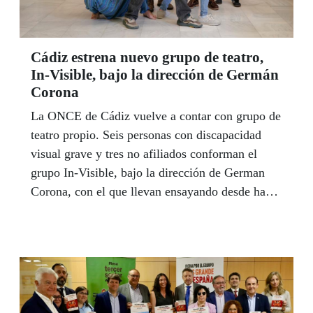
Cádiz estrena nuevo grupo de teatro,
In-Visible, bajo la dirección de Germán
Corona
La ONCE de Cádiz vuelve a contar con grupo de
teatro propio. Seis personas con discapacidad
visual grave y tres no afiliados conforman el
grupo In-Visible, bajo la dirección de German
Corona, con el que llevan ensayando desde hace
medio año. Su primer trabajo en público, una
disparatada comedia de Almudena Gavala, actriz
también en el reparto, podrá verse este mes de
mayo dentro de la programación de la Semana
del Grupo Social ONCE. Los ensayos auguran
un buen presagio, In-Visible vienen con la