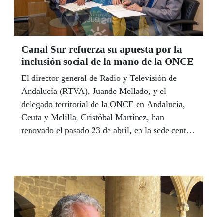
Canal Sur refuerza su apuesta por la
inclusión social de la mano de la ONCE
El director general de Radio y Televisión de
Andalucía (RTVA), Juande Mellado, y el
delegado territorial de la ONCE en Andalucía,
Ceuta y Melilla, Cristóbal Martínez, han
renovado el pasado 23 de abril, en la sede central
de RTVA en Sevilla, el convenio de
colaboración centrado en la realización
de actuaciones para el desarrollo y potenciación
de la integración y normalización social de las
personas ciegas, con discapacidad visual grave,
con baja visión o con otro tipo de discapacidad.