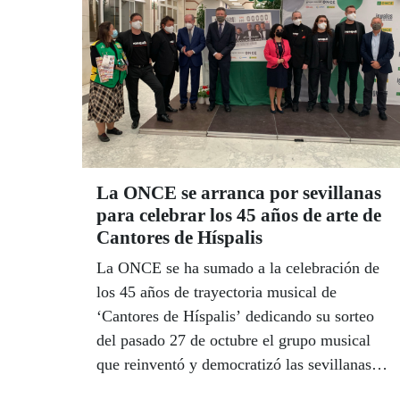
más pronto que tarde, levantar de nuevo el
telón.
La ONCE se arranca por sevillanas
para celebrar los 45 años de arte de
Cantores de Híspalis
La ONCE se ha sumado a la celebración de
los 45 años de trayectoria musical de
‘Cantores de Híspalis’ dedicando su sorteo
del pasado 27 de octubre el grupo musical
que reinventó y democratizó las sevillanas
en todo el mundo. Con emoción, los