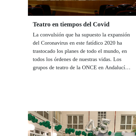
Soriano al alcalde de Huelva, Gabriel Cruz,
en una reunión que mantendrán el próximo
día 9 en la capital onubense.
Teatro en tiempos del Covid
La convulsión que ha supuesto la expansión
del Coronavirus en este fatídico 2020 ha
trastocado los planes de todo el mundo, en
todos los órdenes de nuestras vidas. Los
grupos de teatro de la ONCE en Andalucía
no son una excepción y han tenido que
adaptarse también a los protocolos que
marca la era Covid. Pese a las limitaciones y
a la incertidumbre que genera la falta de una
programación en fechas, debido a las
limitaciones de aforo que aún imperan, los
grupos han comenzado a ensayar obras
nuevas a la espera de que el virus permita,