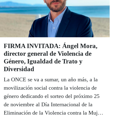
mes durante 20 años, que suman un total de
un millón y medio de euros. Fausto Benítez
también repartió más de un millón de euros
en Otura (Granada) en el sorteo del 14 de
octubre, con La Paga de 3.000 euros al mes
FIRMA INVITADA: Ángel Mora,
durante 25 años incluida para uno de sus
director general de Violencia de
clientes, y José Manuel Ochoa otro millón
Género, Igualdad de Trato y
más en Sanlúcar de Barrameda (Cádiz) con
Diversidad
el sorteo del día 22.
La ONCE se va a sumar, un año más, a la
movilización social contra la violencia de
género dedicando el sorteo del próximo 25
de noviembre al Día Internacional de la
Eliminación de la Violencia contra la Mujer.
El director general de Violencia de Género,
Igualdad de Trato y Diversidad de la Junta
de Andalucía, Ángel Mora, defiende en este