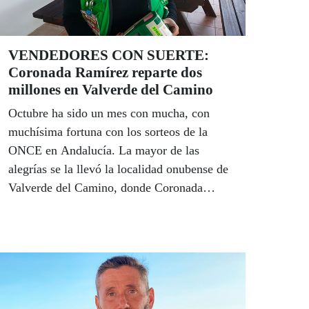
Diputación y el Ayuntamiento de Almería.
VENDEDORES CON SUERTE:
Coronada Ramírez reparte dos
millones en Valverde del Camino
Octubre ha sido un mes con mucha, con
muchísima fortuna con los sorteos de la
ONCE en Andalucía. La mayor de las
alegrías se la llevó la localidad onubense de
Valverde del Camino, donde Coronada
Ramírez repartió más de dos millones de
euros en el sorteo del 11 de octubre entre 28
vecinos, uno de ellos con la ilusión además
del mayor Sueldazo que ofrece la ONCE en
sus sorteos de fin de semana, dotado con
300.000 euros al contado y 5.000 euros al