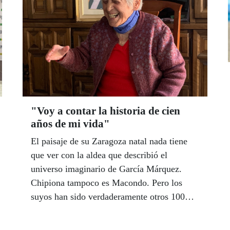
Torre ha dado un paso importante en
términos de accesibilidad al poner en marcha
18 semáforos acústicos para facilitar la
movilidad de las personas ciegas residentes
allí.
"Voy a contar la historia de cien
años de mi vida"
El paisaje de su Zaragoza natal nada tiene
que ver con la aldea que describió el
universo imaginario de García Márquez.
Chipiona tampoco es Macondo. Pero los
suyos han sido verdaderamente otros 100
años de soledad. Y como el coronel
Aureliano Buendía y toda su extensa familia,