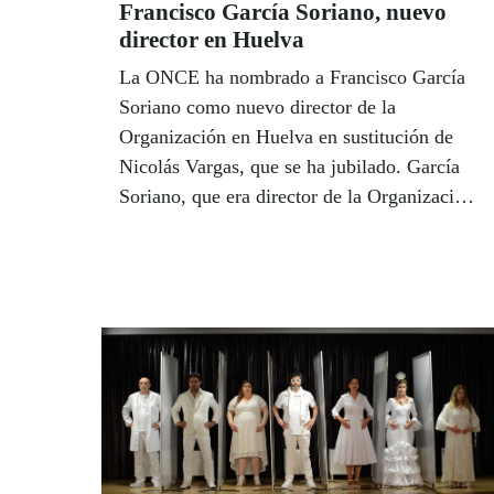
Francisco García Soriano, nuevo
director en Huelva
La ONCE ha nombrado a Francisco García
Soriano como nuevo director de la
Organización en Huelva en sustitución de
Nicolás Vargas, que se ha jubilado. García
Soriano, que era director de la Organización
en Fuengirola desde 2016, ha subrayado el
compromiso de la ONCE y del Grupo Social
ONCE con los onubenses y ha destacado
que asume esta nueva etapa con la ilusión de
impulsar “el gran trabajo que realiza todo el
capital humano de la ONCE en la provincia
de Huelva”. El delegado territorial de la
ONCE en Andalucía, Ceuta y Melilla,
Cristóbal Martínez, presentará a García