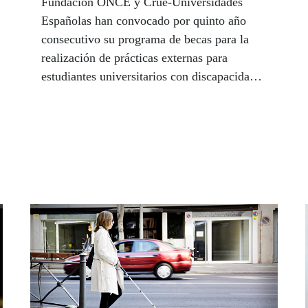
Fundación ONCE y Crue-Universidades
Españolas han convocado por quinto año
consecutivo su programa de becas para la
realización de prácticas externas para
estudiantes universitarios con discapacidad,
que cuenta con la cofinanciación del Fondo
Social Europeo en el marco del Programa
Operativo de Inclusión Social y Economía
Social 2014-2020. Gracias a esta iniciativa
se podrán beneficiar de las prácticas un total
de 300 jóvenes de toda España. El plazo de
solicitud concluye el 30 de noviembre.