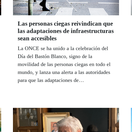
Las personas ciegas reivindican que
las adaptaciones de infraestructuras
sean accesibles
La ONCE se ha unido a la celebración del
Día del Bastón Blanco, signo de la
movilidad de las personas ciegas en todo el
mundo, y lanza una alerta a las autoridades
para que las adaptaciones de
infraestructuras, edificios y otros espacios
que se realicen por razones de la pandemia
sean accesibles. Esta reivindicación se
realiza conjuntamente con la Unión Mundial
de Ciegos (UMC). Por otra parte, el
municipio malagueño de Alhaurín de la