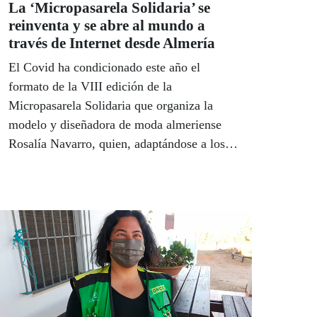
La ‘Micropasarela Solidaria’ se
reinventa y se abre al mundo a
través de Internet desde Almería
El Covid ha condicionado este año el
formato de la VIII edición de la
Micropasarela Solidaria que organiza la
modelo y diseñadora de moda almeriense
Rosalía Navarro, quien, adaptándose a los
nuevos protocolos, ha reinventado su
formato y se ha abierto al mundo a través de
Internet, ganando así en proyección
internacional. Un total de 40 niños ciegos o
con discapacidad visual grave, con Síndrome
de Down, miembros de Asalsido, y con otras
discapacidades han participado este año en
el desfile virtual celebrado a los pies de la
catedral de Almería con el apoyo de la