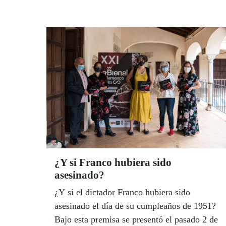
componentes de la formación de Pascual
González aseguraron que este cupón “manda
un mensaje de igualdad entre todos los
españoles”. Tras el acto, Cantores se
arrancaron, claro, por sevillanas, con otro
guiño de complicidad a la ONCE con una
canción, compuesta durante la pandemia,
dedicada a la ilusión y la fortuna que
despiertan sus sorteos.
¿Y si Franco hubiera sido
asesinado?
¿Y si el dictador Franco hubiera sido
asesinado el día de su cumpleaños de 1951?
Bajo esta premisa se presentó el pasado 2 de