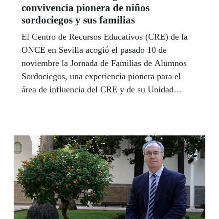
convivencia pionera de niños
sordociegos y sus familias
El Centro de Recursos Educativos (CRE) de la
ONCE en Sevilla acogió el pasado 10 de
noviembre la Jornada de Familias de Alumnos
Sordociegos, una experiencia pionera para el
área de influencia del CRE y de su Unidad
Técnica de Sordoceguera, que convocó a los
chavales que atiende afectados de esta
discapacidad visual y auditiva y con otras
discapacidades añadidas, junto a padres y
hermanos. EL CRE también ha celebrado en las
últimas semanas un encuentro de alumnos para
aprender cómo reaccionar ante un posible
incendio y otras de sus jornadas lúdico-
deportivas.