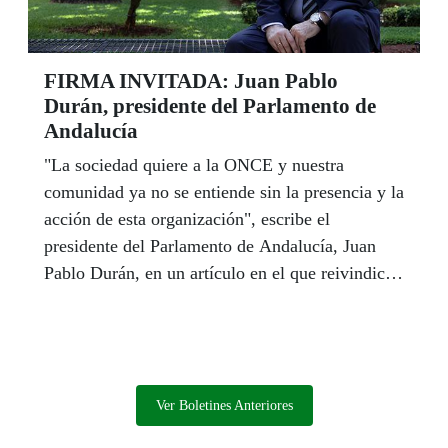
FIRMA INVITADA: Juan Pablo
Durán, presidente del Parlamento de
Andalucía
"La sociedad quiere a la ONCE y nuestra
comunidad ya no se entiende sin la presencia y la
acción de esta organización", escribe el
presidente del Parlamento de Andalucía, Juan
Pablo Durán, en un artículo en el que reivindica
a la ONCE como un referente de las políticas
sociales en Andalucía. Durán considera que
nuestra Organización "se ha convertido en un
actor principal para construir entre todos la
Andalucía de la integración y la igualdad real".
Ver Boletines Anteriores