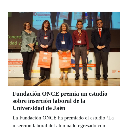
hemos sentado con ellos en Huelva para hablar
sobre su infancia, sus recuerdos, sus anhelos...
Son Esperanza Pazo, onubense, viuda, dos hijos,
cinco nietos y tres biznietos, y Jesús Casanueva,
de Udías, en Cantabria, aunque sevillano desde
los dos años, casado, tres hijas, seis nietos y dos
biznietos. Ambos tienen mucho en común: los
dos son ciegos, los dos quieren a la ONCE, los
dos se sienten muy orgullosos de ser andaluces y
los dos se declaran felices en este último tramo
de la vida, gracias, en gran medida, reconocen, a
la ONCE.
Fundación ONCE premia un estudio
sobre inserción laboral de la
Universidad de Jaén
La Fundación ONCE ha premiado el estudio ‘La
inserción laboral del alumnado egresado con