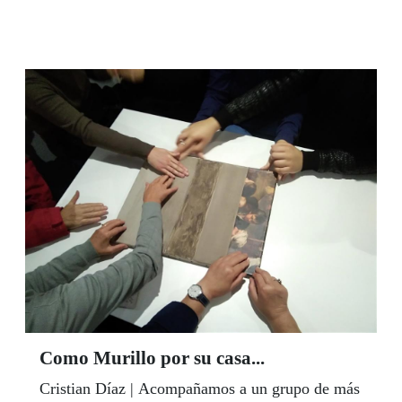
menos que un premio de 18 millones de euros en
el sorteo del viernes 16, que se llevó un acertante
de Almeria capital gracias a Sergio Díaz. Se trata
del segundo mayor premio que ha dado esta
modalidad de juego europeo en España desde su
puesta en marcha. También el sorteo del 11 del
11 de la ONCE dejó parte de su fortuna en
Andalucía con más de 1,2 millones que repartió
José Vargas en San Juan de Aznalfarache
(Sevilla) y más de 1,1 millones en Alcaracejos
(Córdoba), gracias a José Enrique Villareal.
Como Murillo por su casa...
Cristian Díaz | Acompañamos a un grupo de más