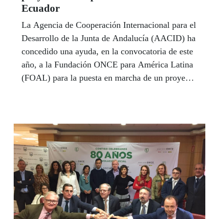
Ecuador
La Agencia de Cooperación Internacional para el
Desarrollo de la Junta de Andalucía (AACID) ha
concedido una ayuda, en la convocatoria de este
año, a la Fundación ONCE para América Latina
(FOAL) para la puesta en marcha de un proyecto
del modelo nacional de habilitación y
rehabilitación de las personas con discapacidad
visual en Ecuador. También, la Unión Europea
financiará otra iniciativa, en este país, de
Educación Inclusiva, que ejecutará allí la
Agencia Española de Cooperación Internacional
para el Desarrollo (AECID). Una delegación de
la Federación Nacional de Ciegos de Ecuador
han visitado el Centro de Recursos Educativos de
la ONCE en Sevilla con motivo de este acuerdo.