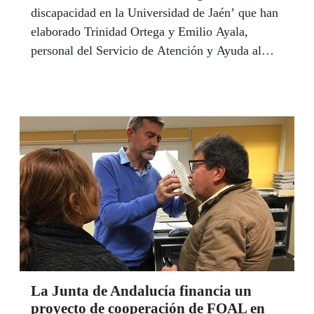
discapacidad en la Universidad de Jaén’ que han
elaborado Trinidad Ortega y Emilio Ayala,
personal del Servicio de Atención y Ayuda al
Estudiante de la Universidad de Jaén (UJA), en
el marco del IV Congreso Internacional
‘Universidad y Discapacidad’ que se celebró el
pasado mes de noviembre en Madrid. El trabajo
revela que la tasa de inserción laboral de las
personas con discapacidad tituladas es superior al
61%
La Junta de Andalucía financia un
proyecto de cooperación de FOAL en