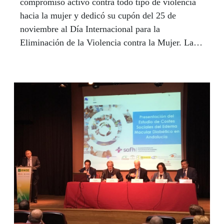
compromiso activo contra todo tipo de violencia
hacia la mujer y dedicó su cupón del 25 de
noviembre al Día Internacional para la
Eliminación de la Violencia contra la Mujer. La
presidenta de la Junta de Andalucía, Susana Díaz,
y la presidenta del Consejo de Estado, María
Teresa Fernández de la Vega, presentaron en
sociedad este cupón como prólogo al el IX
Congreso Internacional para el Estudio de la
Violencia Contra las Mujeres. La presidenta del
Consejo Territorial de la ONCE en Andalucía,
Ceuta y Melilla, Isabel Viruet, hizo un
llamamiento para todas las personas, con y sin
discapacidad, se involucren "en la lucha contra
esta la lacra".