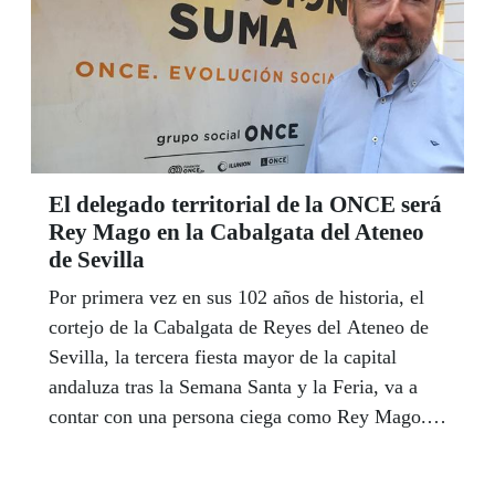
de los niños y niñas con discapacidad, es
facilitando el acceso a las mismas actividades
que el resto de niños y niñas de su edad, y en
igualdad de condiciones.
El delegado territorial de la ONCE será
Rey Mago en la Cabalgata del Ateneo
de Sevilla
Por primera vez en sus 102 años de historia, el
cortejo de la Cabalgata de Reyes del Ateneo de
Sevilla, la tercera fiesta mayor de la capital
andaluza tras la Semana Santa y la Feria, va a
contar con una persona ciega como Rey Mago.
El delegado territorial de la ONCE en Andalucía,
Ceuta y Melilla, Cristóbal Martínez, encarnará la