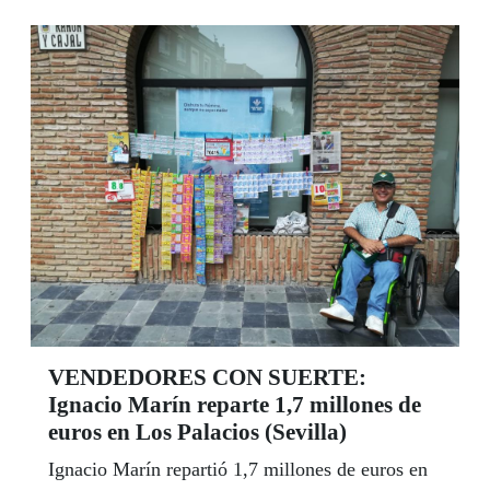
figura del Rey Baltasar, un honor que compartirá
junto al empresario Miguel Gallego, Melchor, y
el director regional de El Corte Inglés en Sevilla,
Ángel Aguado. “Quiero compartir con todos los
sevillanos y sevillanas la ilusión de todos los
hombres y mujeres de la ONCE”, dijo tras
aceptar la invitación del presidente del Ateneo,
Alberto Máximo Pérez Calero.
VENDEDORES CON SUERTE:
Ignacio Marín reparte 1,7 millones de
euros en Los Palacios (Sevilla)
Ignacio Marín repartió 1,7 millones de euros en