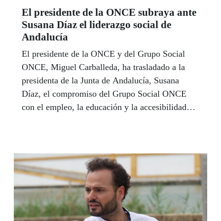
El presidente de la ONCE subraya ante
Susana Díaz el liderazgo social de
Andalucía
El presidente de la ONCE y del Grupo Social
ONCE, Miguel Carballeda, ha trasladado a la
presidenta de la Junta de Andalucía, Susana
Díaz, el compromiso del Grupo Social ONCE
con el empleo, la educación y la accesibilidad
como garantes principales de la inclusión social
en la Comunidad Autónoma y ha subrayado el
“liderazgo social” de Andalucía como “referente
principal de las políticas sociales”. Carballeda
mantuvo un encuentro institucional el pasado 24
de julio en el palacio de San Telmo, sede de la
presidencia de la Junta de Andalucía, en el que
participaron el vicepresidente ejecutivo de