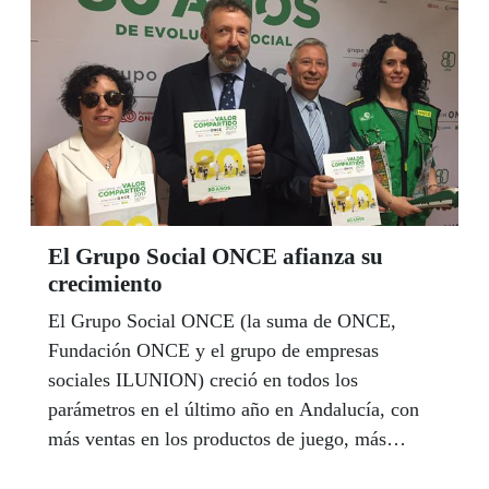
septiembre. Por otra parte, la gaditana Paloma
Froján, de 16 años, hará los dos próximos cursos
académicos (2018-2020) correspondientes a
Bachillerato en el centro que Colegios del
Mundo Unido (CMU) tiene en Dilijan, Armenia,
gracias a la beca concedida para este fin por
Fundación ONCE.
El Grupo Social ONCE afianza su
crecimiento
El Grupo Social ONCE (la suma de ONCE,
Fundación ONCE y el grupo de empresas
sociales ILUNION) creció en todos los
parámetros en el último año en Andalucía, con
más ventas en los productos de juego, más
premios, más empleo, más formación y más