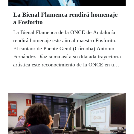
La Bienal Flamenca rendirá homenaje
a Fosforito
La Bienal Flamenca de la ONCE de Andalucía
rendirá homenaje este año al maestro Fosforito.
El cantaor de Puente Genil (Córdoba) Antonio
Fernández Díaz suma así a su dilatada trayectoria
artística este reconocimiento de la ONCE en una
gala que en esta VII edición premiará a la
cantaora de El Viso del Alcor Vanessa González,
al guitarrista de Bormujos David Campaña, y al
guitarrista malagueño Sergio Molido, como
artista con discapacidad. La entrega de premios,
que tendrá lugar en el teatro Isabel la Católica de
Granada, el próximo 18 de octubre, se cerrará
con la actuación del bailaor y coreográfo José