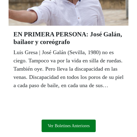
Fundación ONCE y presidente de ILUNION,
Alberto Durán, el delegado territorial de la
ONCE en Andalucía, Ceuta y Melilla, Cristóbal
Martínez, y la presidenta del Consejo Territorial,
EN PRIMERA PERSONA: José Galán,
Isabel Viruet, junto a la consejera de Igualdad y
bailaor y coreógrafo
Políticas Sociales de la Junta de Andalucía,
Luis Gresa | José Galán (Sevilla, 1980) no es
María José Sánchez Rubio.
ciego. Tampoco va por la vida en silla de ruedas.
También oye. Pero lleva la discapacidad en las
venas. Discapacidad en todos los poros de su piel
a cada paso de baile, en cada una de sus
coreografías, en cada uno de sus espectáculos.
Con el tiempo, el bailaor sevillano, premio
Solidarios 2016, se ha erigido en el principal
referente del flamenco integrado en España, que
es como decir, en el mundo. Y ahora, tras diez
Ver Boletines Anteriores
años de bailar en el desierto, ve reconocido su