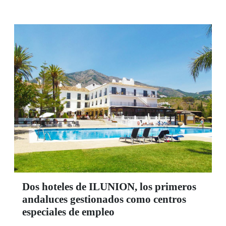
prestaciones sociales en la comunidad autónoma,
según el Informe de Valor Compartido del último
ejercicio que ha presentado el delegado territorial
de la ONCE en Andalucía, Ceuta y Melilla,
Cristóbal Martínez, en las ocho provincias y en
la capital andaluza con el subdelegado territorial,
José Antonio Toledo, y la presidenta del Consejo
territorial, Isabel María Viruet.
Dos hoteles de ILUNION, los primeros
andaluces gestionados como centros
especiales de empleo