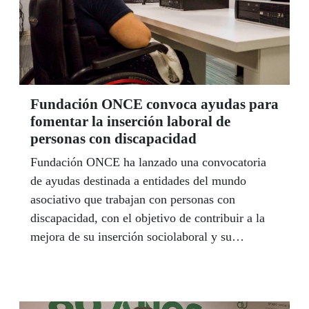
Galán, premio Solidarios ONCE 2017, que
representará una pincelada de su espectáculo
'Cuerpos Posibles'.
Fundación ONCE convoca ayudas para
fomentar la inserción laboral de
personas con discapacidad
Fundación ONCE ha lanzado una convocatoria
de ayudas destinada a entidades del mundo
asociativo que trabajan con personas con
discapacidad, con el objetivo de contribuir a la
mejora de su inserción sociolaboral y su
contratación, especialmente en el caso de que se
encuentren en situación o riesgo de exclusión
social. El plazo de solicitudes concluye el 28 de