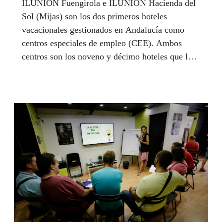
ILUNION Fuengirola e ILUNION Hacienda del
Sol (Mijas) son los dos primeros hoteles
vacacionales gestionados en Andalucía como
centros especiales de empleo (CEE). Ambos
centros son los noveno y décimo hoteles que la
cadena gestiona como CEE, tras los ILUNION
Suites Madrid, Atrium, Pío XII, Valencia 3 y 4,
Barcelona, Auditori, Bel Art y el ILUNION
Catering by Maher, su empresa nacional de
servicios de catering.