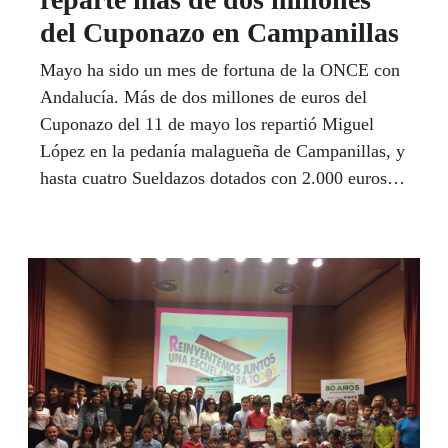
del Cuponazo en Campanillas
Mayo ha sido un mes de fortuna de la ONCE con
Andalucía. Más de dos millones de euros del
Cuponazo del 11 de mayo los repartió Miguel
López en la pedanía malagueña de Campanillas, y
hasta cuatro Sueldazos dotados con 2.000 euros al
mes durante 10 años han ganado cuatro andaluces
de Almuñécar (Granada), Isla Cristina (Huelva),
Torredelcampo (Jaén) y el barrio de Triana en la
capital andaluza, además de otros 600.000 euros
dados por Manuel García en el antiguo poblado
minero de San Telmo, en la provincia de Huelva,
entre 17 vecinas que todos los días juegan el
mismo número, por si toca, para que les toque a
todas el mismo premio, como así ha sucedido.