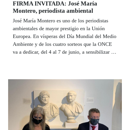
FIRMA INVITADA: José María
Montero, periodista ambiental
José María Montero es uno de los periodistas
ambientales de mayor prestigio en la Unión
Europea. En vísperas del Día Mundial del Medio
Ambiente y de los cuatro sorteos que la ONCE
va a dedicar, del 4 al 7 de junio, a sensibilizar a
la población en la defensa de la naturaleza y el
respeto al medio ambiente, Montero comparte un
análisis crítico sobre el impacto del cambio
climático en nuestras vidas aunque deja abierta
una puerta a la esperanza siempre que sepamos -
advierte- aprovechar ese cambio para mejor. La
responsabilidad, sostiene, está en nuestras
manos.