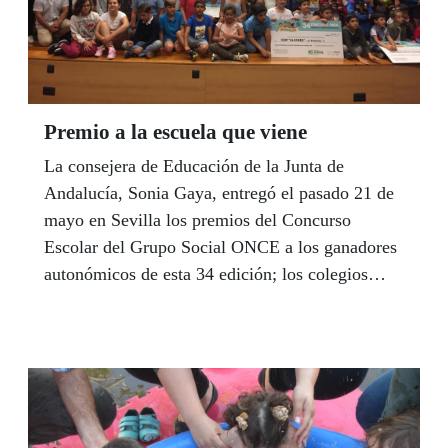
Premio a la escuela que viene
La consejera de Educación de la Junta de
Andalucía, Sonia Gaya, entregó el pasado 21 de
mayo en Sevilla los premios del Concurso
Escolar del Grupo Social ONCE a los ganadores
autonómicos de esta 34 edición; los colegios
‘Alfares’, de Sevilla, ‘San Jorge’, de Palos de la
Frontera (Huelva) y ‘Divino Pastor’ de Málaga,
este último ganador también en la fase nacional
junto al Centro FP-PTA CESUR también de
Málaga. En Educación Especial ha recibido el
premio como finalista el centro ‘Doña María