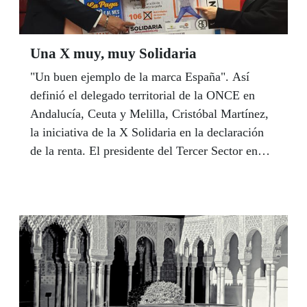
Una X muy, muy Solidaria
"Un buen ejemplo de la marca España". Así
definió el delegado territorial de la ONCE en
Andalucía, Ceuta y Melilla, Cristóbal Martínez,
la iniciativa de la X Solidaria en la declaración
de la renta. El presidente del Tercer Sector en
Andalucía, Manuel Sánchez, el delegado
territorial y la presidenta del Consejo Territorial,
Isabel Viruet, presentaron el pasado día 29 el
cupón con el que la ONCE anima a los
ciudadanos a ejercer su solidaridad a través de la
declaración de la renta.