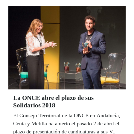
Paris,una experiencia absolutamente
enriquecedora para todos los
participantes.También en el primer fin de semana
de abril el CRE acogió otra de sus actividades
lúdicas, en esta ocasión invitó a los alumnos a
viajar por España a través de talleres en los que
los participantes tuvieron que preparar sus
maletas, conocer las costumbres de los destinos
elegidos, en este caso Andalucía, Galicia y
Cataluña, y disfrutar del flamenco. Hasta
pudieron repasar inglés ya que planean salir
fuera de España en sus próximas actividades.
La ONCE abre el plazo de sus
Solidarios 2018
El Consejo Territorial de la ONCE en Andalucía,
Ceuta y Melilla ha abierto el pasado 2 de abril el
plazo de presentación de candidaturas a sus VI