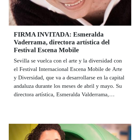
FIRMA INVITADA: Esmeralda
Vaderrama, directora artística del
Festival Escena Mobile
Sevilla se vuelca con el arte y la diversidad con
el Festival Internacional Escena Mobile de Arte
y Diversidad, que va a desarrollarse en la capital
andaluza durante los meses de abril y mayo. Su
directora artística, Esmeralda Valderrama,
sostiene en este artículo que este Festival ha
servido de modelo y espejo para algunos
certamenes similares en otros países. El 2 de
mayo, el cupón de la ONCE llevará a toda
España la imagen de esta ya consolidada apuesta