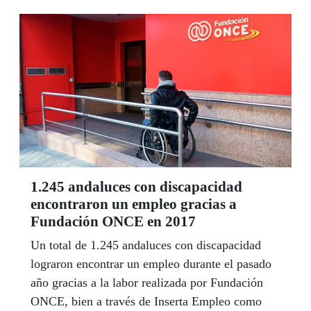
Retrasos en el desarrollo. Allí ejerce una
profesión que le apasiona y se empeña por
educar en la diversidad. Fue paralímpica en los
Juegos de Sídney 2000 como ciclista en tándem
y desde entonces no ha abandonado un espíritu
de superación constante en su vida.
1.245 andaluces con discapacidad
encontraron un empleo gracias a
Fundación ONCE en 2017
Un total de 1.245 andaluces con discapacidad
lograron encontrar un empleo durante el pasado
año gracias a la labor realizada por Fundación
ONCE, bien a través de Inserta Empleo como