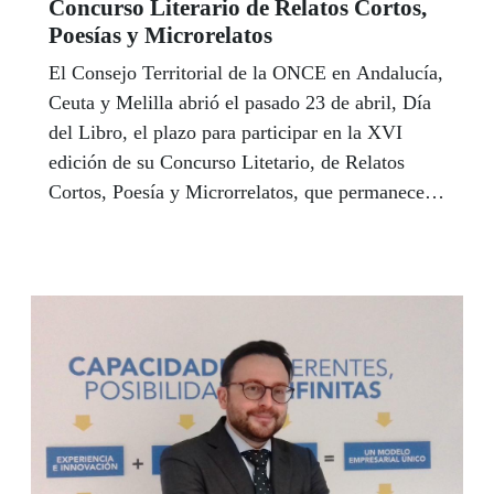
Concurso Literario de Relatos Cortos,
Poesías y Microrelatos
El Consejo Territorial de la ONCE en Andalucía,
Ceuta y Melilla abrió el pasado 23 de abril, Día
del Libro, el plazo para participar en la XVI
edición de su Concurso Litetario, de Relatos
Cortos, Poesía y Microrrelatos, que permanecerá
abierto hasta el próximo 1 de octubre.El
concurso nace con el interés de invitar a la
participación de todas las personas que integran
el Grupo Social ONCE con habilidades literarias,
y pretende ser una plataforma que les permita
mostrar y compartir las inquietudes, la
imaginación y la originalidad de sus trabajos.