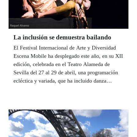
andaluz con siete sorteos dedicados a
hermandades andaluzas.
La inclusión se demuestra bailando
El Festival Internacional de Arte y Diversidad
Escena Mobile ha desplegado este año, en su XII
edición, celebrada en el Teatro Alameda de
Sevilla del 27 al 29 de abril, una programación
ecléctica y variada, que ha incluido danza
inclusiva en la calle, de un nivel artístico de
primera magnitud que consolidan al Certamen
Coreográfico como un referente del arte
inlcusivo con una fuerte presencia internacional.
El Certamen ha contado con la colaboración de
la ONCE, la actuación de la afiliada Sara Gómez