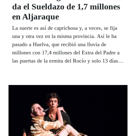
da el Sueldazo de 1,7 millones
en Aljaraque
La suerte es así de caprichosa y, a veces, se fija
una y otra vez en la misma provincia. Así le ha
pasado a Huelva, que recibió una lluvia de
millones con 17,4 millones del Extra del Padre a
las puertas de la ermita del Rocío y solo 13 días
después, Agustín Fernández repartió cerca de 1,7
millones de euros entre diez vecinos de la
localidad también onubense de Aljaraque, uno de
ellos afortunado con la paga de 300.000 euros al
contado y 5.000 euros al mes durante 20 años que
suman un millón y medio de euros para un único
acertante. Fernández dio la fortuna en el sorteo
del primera día del mes de abril y último de una
Semana Santa que tuvo un marcado protagonismo