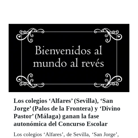
Almagro, considerado uno de los de mayor
reconocimiento en Europa. La Fundación
Festival Internacional de Teatro Clásico de
Almagro y la ONCE firmaron el pasado 10 de
abril en Madrid un convenio de colaboración en
el que ambas instituciones se han comprometido
a trabajar de forma conjunta para el desarrollo de
una 41ª edición accesible e inclusiva para todos
los ciudadanos interesados en el Teatro Clásico
con independencia de sus circunstancias.
Los colegios ‘Alfares’ (Sevilla), ‘San
Jorge’ (Palos de la Frontera) y ‘Divino
Pastor’ (Málaga) ganan la fase
autonómica del Concurso Escolar
Los colegios ‘Alfares’, de Sevilla, ‘San Jorge’,