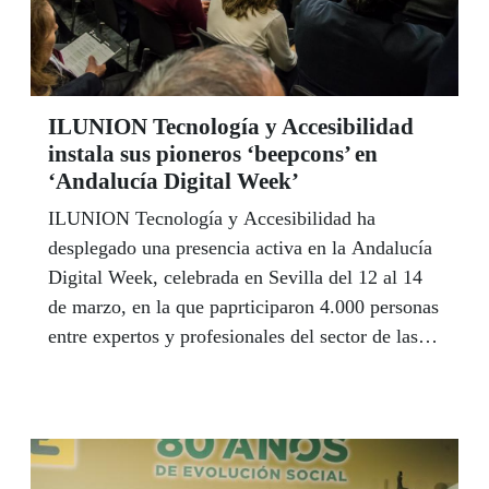
ILUNION Tecnología y Accesibilidad
instala sus pioneros ‘beepcons’ en
‘Andalucía Digital Week’
ILUNION Tecnología y Accesibilidad ha
desplegado una presencia activa en la Andalucía
Digital Week, celebrada en Sevilla del 12 al 14
de marzo, en la que paprticiparon 4.000 personas
entre expertos y profesionales del sector de las
nuevas tecnologías. ILUNION presentó en este
marco sus pioneros ‘beep`cons’ o balizas
inteligentes de orientación en interiores
especialmente diseñadas para facilitar a las
personas con discapacidad visual la