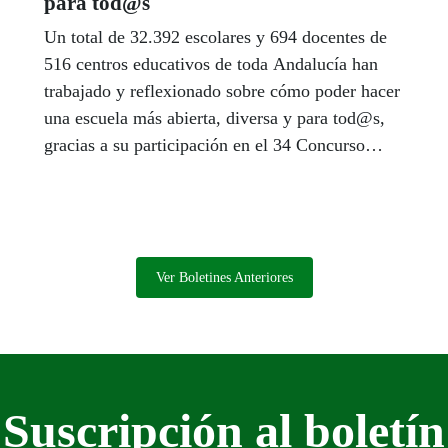
para tod@s
Un total de 32.392 escolares y 694 docentes de
516 centros educativos de toda Andalucía han
trabajado y reflexionado sobre cómo poder hacer
una escuela más abierta, diversa y para tod@s,
gracias a su participación en el 34 Concurso
Escolar del Grupo Social ONCE. En total, en
España participan en esta edición 140.268
escolares y 3.159 docentes de 2.301 centros
educativos. Todos han presentado carteles o
“cortos” audiovisuales en los que reflejan cómo
Ver Boletines Anteriores
se puede hacer una escuela para tod@s.
Suscripción al boletín