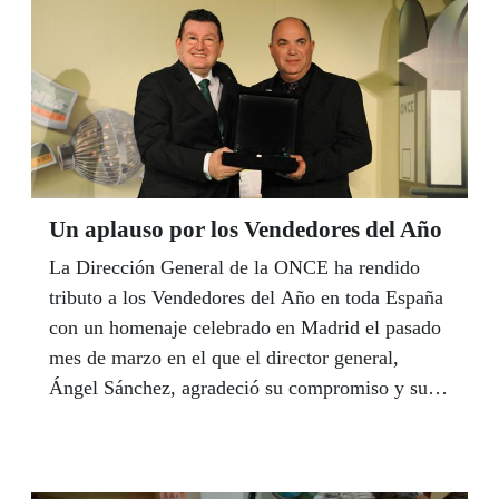
identificación y localización de los objetos
cercanos en lugares cerrados. La Andalucía
Digital Week fue inaugurada por el Rey Felipe
VI.
Un aplauso por los Vendedores del Año
La Dirección General de la ONCE ha rendido
tributo a los Vendedores del Año en toda España
con un homenaje celebrado en Madrid el pasado
mes de marzo en el que el director general,
Ángel Sánchez, agradeció su compromiso y su
esfuerzo. Por Andalucía, recibieron este aplauso
de la Organización Ventura Martín, de Dos
Hermanas (Sevilla), José Manuel Rubio de