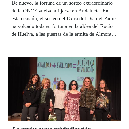
De nuevo, la fortuna de un sorteo extraordinario
de la ONCE vuelve a fijarse en Andalucía. En
esta ocasión, el sorteo del Extra del Día del Padre
ha volcado toda su fortuna en la aldea del Rocío
de Huelva, a las puertas de la ermita de Almonte,
donde Mario Rodríguez, vendedor de la ONCE
desde 2012, vendió la serie agraciada con los 17
millones de premio mayor que ofrecía este sorteo
y otros nueve cupones premiados también con
40.000 euros "entre forasteros, turistas y fieles"
que acuden al templo a diario, según decía esa
mañana emocionado por la magnitud del premio.
La suerte del Extra dejó otros 360.000 euros en la
comarca malagueña de Nerja, donde Pedro José
Alvarino, se enteró del premio repartido
aguardando en la consulta médica para conocer el
sexo de su segundo descendiente.