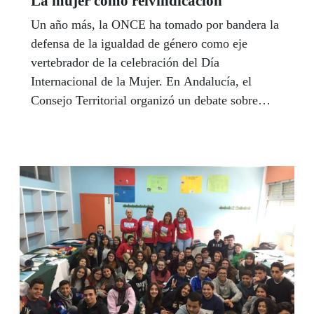
La mujer como reivindicación
Un año más, la ONCE ha tomado por bandera la
defensa de la igualdad de género como eje
vertebrador de la celebración del Día
Internacional de la Mujer. En Andalucía, el
Consejo Territorial organizó un debate sobre
‘Mujeres, compromiso e igualdad’, que moderó
la delegada de Igualdad de la RTVA, Inés Alba,
y los distintos centros impulsaron actos con el
denominador común de reivindicar los derechos
de la mujer en pie de igualdad al de los hombres.