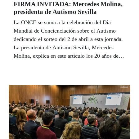
FIRMA INVITADA: Mercedes Molina,
presidenta de Autismo Sevilla
La ONCE se suma a la celebración del Día
Mundial de Concienciación sobre el Autismo
dedicando el sorteo del 2 de abril a esta jornada.
La presidenta de Autismo Sevilla, Mercedes
Molina, explica en este artículo los 20 años de
trabajo solidario de su organización para ayudar
a mejorar la calidad de vida de las personas con
trastornos del espectro del Autismo, una realidad
desconocida aún para muchos, según reconoce.A
su juicio, es vital que la comunidad educativa se
implique en la inclusión de personas con autismo
en la sociedad para superar las barreras que
todavía entorpecen esa inclusión.