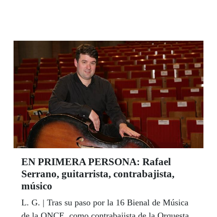
la accesibilidad en general dirigida al colectivo
de personas ciegas y con discapacidad visual
grave. Se trata de un nuevo concepto que acerca
a las personas ciegas a la biblioteca del siglo
XXI y que es un espacio de intercambio cultural
y de acceso a material en relieve, 3D y otros
recursos, que favorezcan sus aspectos culturales
básicos, combinando el braille con las nuevas
tecnologías.
EN PRIMERA PERSONA: Rafael
Serrano, guitarrista, contrabajista,
músico
L. G. | Tras su paso por la 16 Bienal de Música
de la ONCE, como contrabajista de la Orquesta