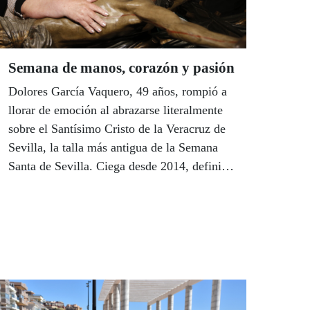
'75 Minutos' de Canal Sur Televisión,
Beatriz Díaz.
Semana de manos, corazón y pasión
Dolores García Vaquero, 49 años, rompió a
llorar de emoción al abrazarse literalmente
sobre el Santísimo Cristo de la Veracruz de
Sevilla, la talla más antigua de la Semana
Santa de Sevilla. Ciega desde 2014, definió
el momento como “un sentimiento
maravilloso, me ha partido el alma”, decía.
Como Lola, grupos de afiliados de Córdoba,
Málaga y Sevilla tuvieron la oportunidad de
recorrer con sus manos algunas de las tallas
más emblemáticas de la Semana Santa de
Andalucía.