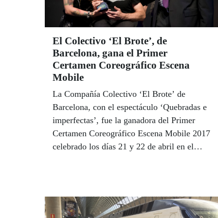
El Colectivo ‘El Brote’, de
Barcelona, gana el Primer
Certamen Coreográfico Escena
Mobile
La Compañía Colectivo ‘El Brote’ de
Barcelona, con el espectáculo ‘Quebradas e
imperfectas’, fue la ganadora del Primer
Certamen Coreográfico Escena Mobile 2017
celebrado los días 21 y 22 de abril en el
Teatro Alameda de Sevilla. El premio cuenta
con el patrocinio de Fundación ONCE, fruto
del acuerdo entre la ONCE y la organización
de un Festival que ha celebrado este año su
XI edición y que convierte a Sevilla en la