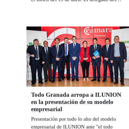
Gobierno en Andalucía, Antonio Sanz,
reconoció en la presentación del cupón la
contribución de la ONCE “al cambio social
en España”. Para el delegado territorial de la
ONCE, Cristóbal Martínez, "el Ave ha sido
una revolución para el transporte de las
personas con discapacidad”.
Todo Granada arropa a ILUNION
en la presentación de su modelo
empresarial
Presentación por todo lo alto del modelo
empresarial de ILUNION ante "el todo