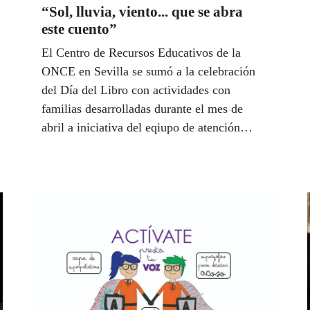
“Sol, lluvia, viento... que se abra
este cuento”
El Centro de Recursos Educativos de la
ONCE en Sevilla se sumó a la celebración
del Día del Libro con actividades con
familias desarrolladas durante el mes de
abril a iniciativa del eqiupo de atención
temprana. Otros centros de la ONCE
convocaron también actos de lectura, como
cuentacuentos en braille y actividades en
bibliotecas, para reivindicar la importancia
de la lectura en el desarrollo de la persona.