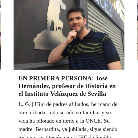
Los tres son los ganadores de Andalucía de
un concurso que demuestra este año el
compromiso de las aulas contra el acoso
escolar.
EN PRIMERA PERSONA: José
Hernández, profesor de Historia en
el Instituto Velázquez de Sevilla
L. G. | Hijo de padres afiliados, hermano de
otra afiliada, todo su núcleo familiar y su
vida ha pilotado en torno a la ONCE. Su
madre, Bernardita, ya jubilada, sigue siendo
toda una institución en el CRE de Sevilla