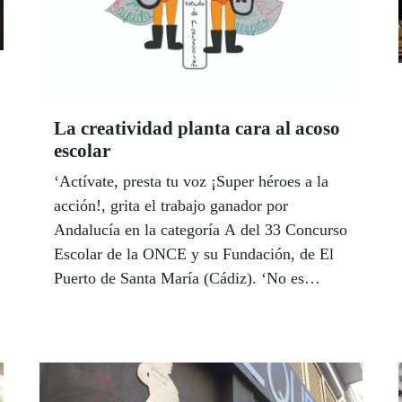
La creatividad planta cara al acoso
escolar
‘Actívate, presta tu voz ¡Super héroes a la
acción!, grita el trabajo ganador por
Andalucía en la categoría A del 33 Concurso
Escolar de la ONCE y su Fundación, de El
Puerto de Santa María (Cádiz). ‘No es
broma’, dice el lema del trabajo de la
categoría B, de La Puebla del Río (Sevilla),
y ‘Hola, soy Ánima, soy Cristina, soy...’
relata el vídeo que pasará a la final nacional
en la categoría C de un instituto de Sevilla.