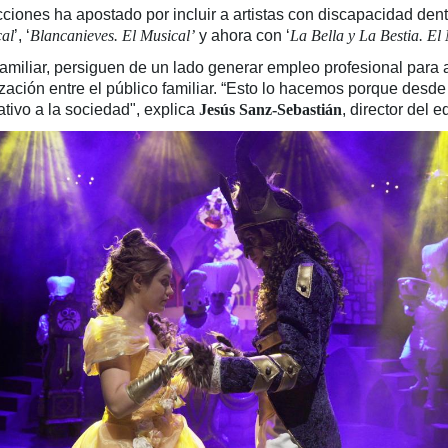
ones ha apostado por incluir a artistas con discapacidad dentr
al
’, ‘
Blancanieves. El Musical’
y ahora con ‘
La Bella y La Bestia. El
amiliar, persiguen de un lado generar empleo profesional para 
lización entre el público familiar. “Esto lo hacemos porque desd
ativo a la sociedad", explica
Jesús Sanz-Sebastián
, director del e