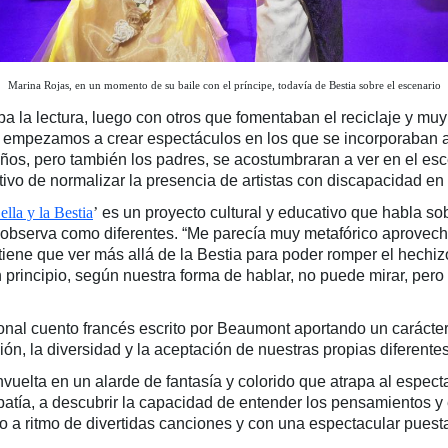
Marina Rojas, en un momento de su baile con el príncipe, todavía de Bestia sobre el escenario
la lectura, luego con otros que fomentaban el reciclaje y muy 
 empezamos a crear espectáculos en los que se incorporaban ac
iños, pero también los padres, se acostumbraran a ver en el esc
tivo de normalizar la presencia de artistas con discapacidad en 
lla y la Bestia
’
es un proyecto cultural y educativo que habla so
observa como diferentes. “Me parecía muy metafórico aprovecha
 tiene que ver más allá de la Bestia para poder romper el hechi
 principio, según nuestra forma de hablar, no puede mirar, per
ional cuento francés escrito por Beaumont aportando un carácter
ón, la diversidad y la aceptación de nuestras propias diferentes
vuelta en un alarde de fantasía y colorido que atrapa al espectad
atía, a descubrir la capacidad de entender los pensamientos y
do a ritmo de divertidas canciones y con una espectacular pues