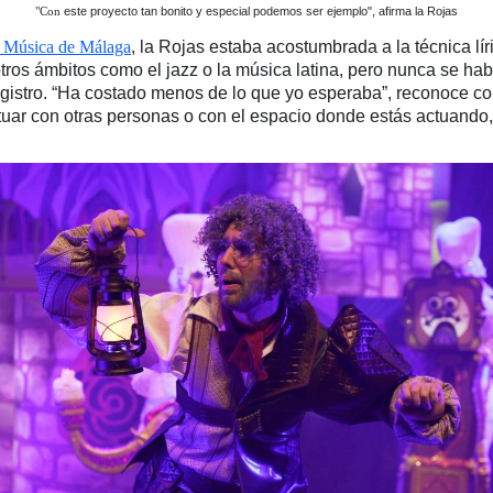
"Con
este proyecto tan bonito y especial podemos ser ejemplo", afirma la Rojas
e Música de Málaga
, la Rojas estaba acostumbrada a la técnica lír
tros ámbitos como el jazz o la música latina, pero nunca se ha
egistro. “Ha costado menos de lo que yo esperaba”, reconoce con
ractuar con otras personas o con el espacio donde estás actuand