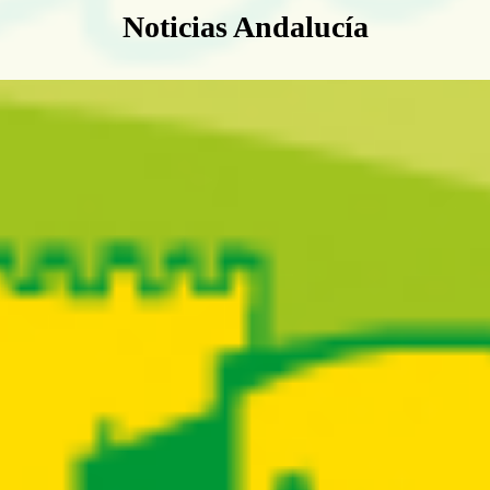
Boletín Noticias Andalucía
Noticias Andalucía