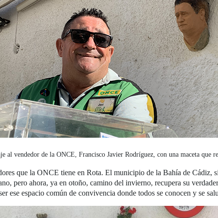
e al vendedor de la ONCE, Francisco Javier Rodríguez, con una maceta que rep
ores que la ONCE tiene en Rota. El municipio de la Bahía de Cádiz, si
erano, pero ahora, ya en otoño, camino del invierno, recupera su verda
a ser ese espacio común de convivencia donde todos se conocen y se sal