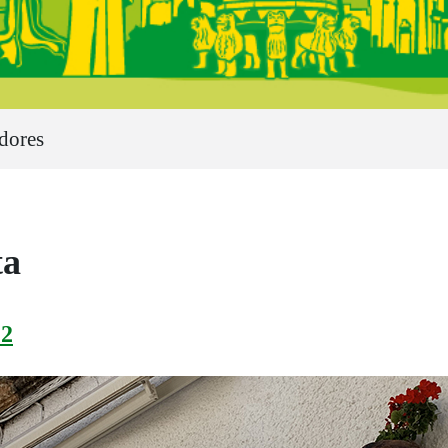
dores
ta
2