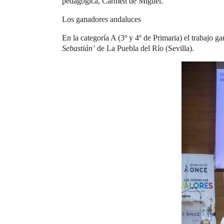
pedagógica, Carmen de Miguel.
Los ganadores andaluces
En la categoría A (3º y 4º de Primaria) el trabajo g
Sebastián’
de La Puebla del Río (Sevilla).