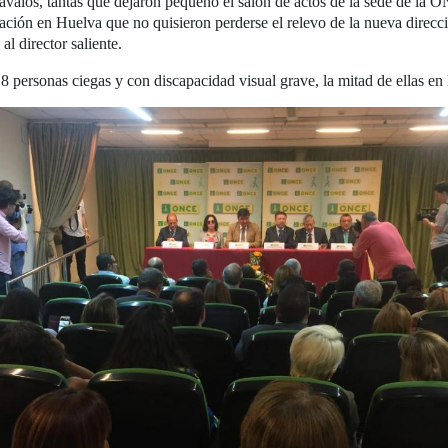
alos, tantas que dejaron pequeño el salón de actos de la sede de la 
ación en Huelva que no quisieron perderse el relevo de la nueva direcció
al director saliente.
personas ciegas y con discapacidad visual grave, la mitad de ellas en l