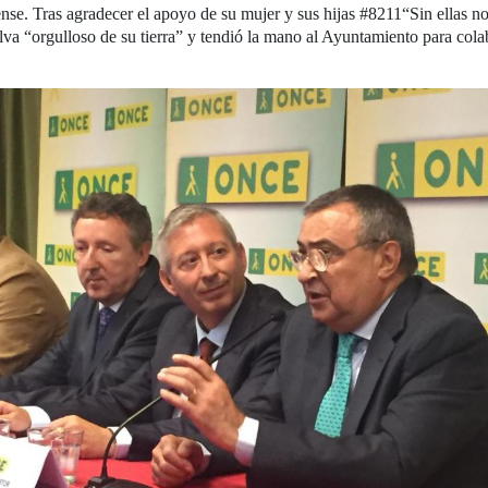
nse. Tras agradecer el apoyo de su mujer y sus hijas #8211“Sin ellas no 
a “orgulloso de su tierra” y tendió la mano al Ayuntamiento para colabo