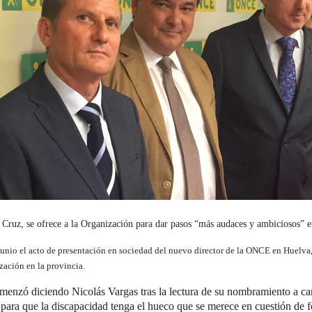
 Cruz, se ofrece a la Organización para dar pasos “más audaces y ambiciosos” e
 junio el acto de presentación en sociedad del nuevo director de la ONCE en Huelva
ización en la provincia.
enzó diciendo Nicolás Vargas tras la lectura de su nombramiento a carg
“para que la discapacidad tenga el hueco que se merece en cuestión de f