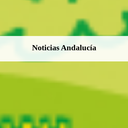
Boletín Noticias Andalucía
Noticias Andalucía