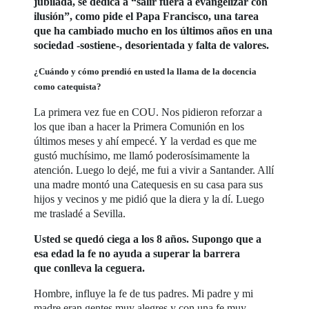
jubilada, se dedica a “salir fuera a evangelizar con
ilusión”, como pide el Papa Francisco, una tarea
que ha cambiado mucho en los últimos años en una
sociedad -sostiene-, desorientada y falta de valores.
¿Cuándo y cómo prendió en usted la llama de la docencia
como catequista?
La primera vez fue en COU. Nos pidieron reforzar a
los que iban a hacer la Primera Comunión en los
últimos meses y ahí empecé. Y la verdad es que me
gustó muchísimo, me llamó poderosísimamente la
atención. Luego lo dejé, me fui a vivir a Santander. Allí
una madre montó una Catequesis en su casa para sus
hijos y vecinos y me pidió que la diera y la dí. Luego
me trasladé a Sevilla.
Usted se quedó ciega a los 8 años. Supongo que a
esa edad la fe no ayuda a superar la barrera
que conlleva la ceguera.
Hombre, influye la fe de tus padres. Mi padre y mi
madre eran gentes muy alegres y con una fe muy