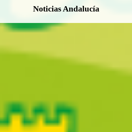
Boletín Noticias Andalucía
Noticias Andalucía