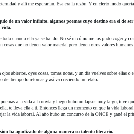
eternidad y allí me esperarían. Esa era la razón. Y en cierto modo querí
quio de un valor infinito, algunos poemas cuyo destino era el de s
 vida.
e todo cuando ella ya se ha ido. No sé ni cómo me los pudo coger y con
n cosas que no tienen valor material pero tienen otros valores humanos
jos abiertos, oyes cosas, tomas notas, y un día vuelves sobre ellas o e
so del tiempo lo retomas y así va creciendo un relato.
emas a la vida a la novia y luego hubo un lapsus muy largo, tuve que es
a ella, te lleva ella a ti. Entonces llega un momento en que la vida labor
jar la vida laboral. Al año hubo un concurso de la ONCE y gané el prim
sión ha agudizado de alguna manera su talento literario.