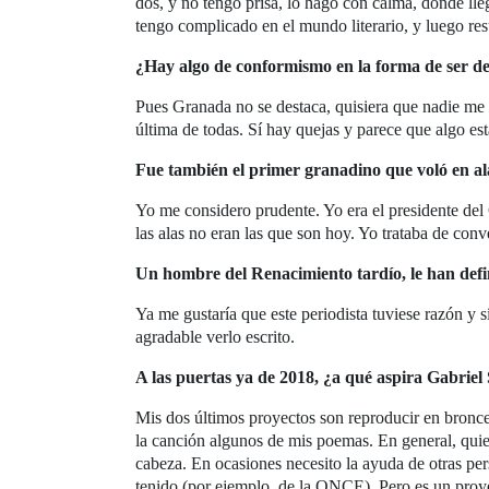
dos, y no tengo prisa, lo hago con calma, donde l
tengo complicado en el mundo literario, y luego res
¿Hay algo de conformismo en la forma de ser d
Pues Granada no se destaca, quisiera que nadie me 
última de todas. Sí hay quejas y parece que algo e
Fue también el primer granadino que voló en ala
Yo me considero prudente. Yo era el presidente de
las alas no eran las que son hoy. Yo trataba de conve
Un hombre del Renacimiento tardío, le han def
Ya me gustaría que este periodista tuviese razón y 
agradable verlo escrito.
A las puertas ya de 2018, ¿a qué aspira Gabriel
Mis dos últimos proyectos son reproducir en bronce
la canción algunos de mis poemas. En general, quie
cabeza. En ocasiones necesito la ayuda de otras per
tenido (por ejemplo, de la ONCE). Pero es un proye