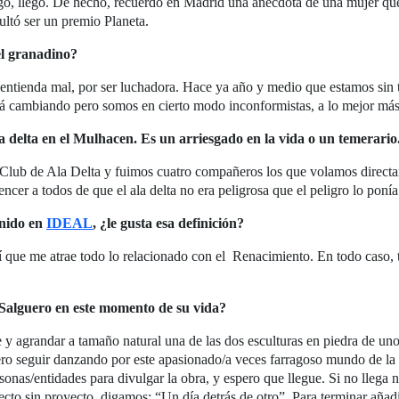
lego, llego. De hecho, recuerdo en Madrid una anécdota de una mujer 
ultó ser un premio Planeta.
el granadino?
entienda mal, por ser luchadora. Hace ya año y medio que estamos sin t
stá cambiando pero somos en cierto modo inconformistas, a lo mejor má
 delta en el Mulhacen. Es un arriesgado en la vida o un temerario
l Club de Ala Delta y fuimos cuatro compañeros los que volamos direct
ncer a todos de que el ala delta no era peligrosa que el peligro lo ponía 
inido en
IDEAL
, ¿le gusta esa definición?
sí que me atrae todo lo relacionado con el Renacimiento. En todo caso,
 Salguero en este momento de su vida?
 y agrandar a tamaño natural una de las dos esculturas en piedra de uno
ro seguir danzando por este apasionado/a veces farragoso mundo de la c
sonas/entidades para divulgar la obra, y espero que llegue. Si no llega
cto sin proyecto, digamos: “Un día detrás de otro”. Para terminar añadi