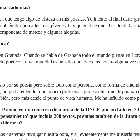
n marcado más?
ue tengo algo de tristeza en mis poesías. Yo intento al final darle giro
ambién dirigido a los más jóvenes, hay quien dice que al estilo de Glor
componente de tristeza y algunas alegrías.
obra?
o en Granada. Cuando se habla de Granada todo el mundo piensa en Lor
do poético a nivel mundial es un sitio que todos los poetas alguna vez e
sto por su poesía pero sobre todo como persona, como forma de entende
no podía entender que tuviera problemas por escribir, que dispararan co
ambién, pero más desde el punto de vista humano. Me ha influido como 
 Premio en un concurso de música de la ONCE por un fado en 2012, 
e pensamiento' que incluía 200 textos, premios también de la Junta
 literario?
imos queremos divulgar nuestra obra, y sí, evidentemente me gustaría ten