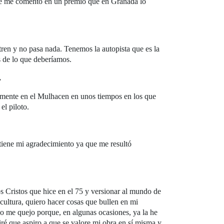
que me comentó en un premio que en Granada lo
ren y no pasa nada. Tenemos la autopista que es la
s de lo que deberíamos.
.
amente en el Mulhacen en unos tiempos en los que
el piloto.
 tiene mi agradecimiento ya que me resultó
s Cristos que hice en el 75 y versionar al mundo de
ultura, quiero hacer cosas que bullen en mi
 no me quejo porque, en algunas ocasiones, ya la he
ré que aspiro a que se valore mi obra en sí misma y