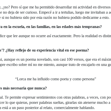
 ¿no? Pero sí que me ha permitido desarrollar mi actividad en diverso
no deja de ser curioso. Empecé a ir a tertulias, luego me invitaban a act
 si no hubiera sido por esta razón no hubiera podido dedicarme a esto.
ura en la escuela, en las familias, en las edades más tempranas?
ice que lee aunque no ocurre así exactamente. Pero la realidad es distin
s’
? ¿Hay reflejo de su experiencia vital en ese poema?
 si, aunque es un poema novelado, son casi 100 versos, que era el máxi
mpre escribo sobre mí no me miento, aunque trato de encajarlo en una g
“Lorca me ha influido como poeta y como persona”
¿es más necesaria que nunca?
al. Te permite expresar sentimientos con otras palabras, a veces, con po
er lo que quieras, poner palabras sueltas, girarlas sin atenerse mucho 
a está a un paso posterior al relato, comercialmente hablando.