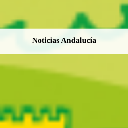
Boletín Noticias Andalucía
Noticias Andalucía