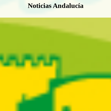
Boletín Noticias Andalucía
Noticias Andalucía