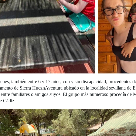
enes, también entre 6 y 17 años, con y sin discapacidad, procedentes d
amento de Sierra HueznAventura ubicado en la localidad sevillana de E
d, entre familiares o amigos suyos. El grupo más numeroso procedía de M
de Cádiz.