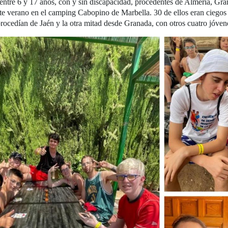
ntre 6 y 17 años, con y sin discapacidad, procedentes de Almería, Gran
 verano en el camping Cabopino de Marbella. 30 de ellos eran ciegos o
procedían de Jaén y la otra mitad desde Granada, con otros cuatro jóven