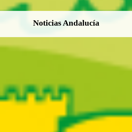
Boletín Noticias Andalucía
Noticias Andalucía