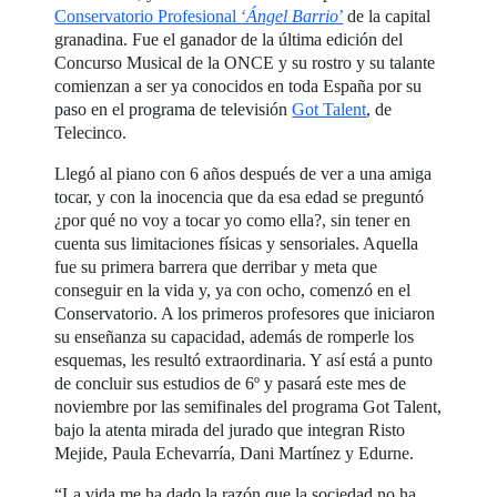
Conservatorio Profesional ‘
Ángel Barrio
’
de la capital
granadina. Fue el ganador de la última edición del
Concurso Musical de la ONCE y su rostro y su talante
comienzan a ser ya conocidos en toda España por su
paso en el programa de televisión
Got Talent
, de
Telecinco.
Llegó al piano con 6 años después de ver a una amiga
tocar, y con la inocencia que da esa edad se preguntó
¿por qué no voy a tocar yo como ella?, sin tener en
cuenta sus limitaciones físicas y sensoriales. Aquella
fue su primera barrera que derribar y meta que
conseguir en la vida y, ya con ocho, comenzó en el
Conservatorio. A los primeros profesores que iniciaron
su enseñanza su capacidad, además de romperle los
esquemas, les resultó extraordinaria. Y así está a punto
de concluir sus estudios de 6º y pasará este mes de
noviembre por las semifinales del programa Got Talent,
bajo la atenta mirada del jurado que integran Risto
Mejide, Paula Echevarría, Dani Martínez y Edurne.
“La vida me ha dado la razón que la sociedad no ha