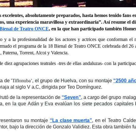
s excelentes, absolutamente preparados, hasta hemos tenido fans en
s, una experiencia maravillosa y extraordinaria”. Así resume el di
 Bienal de Teatro ONCE
, en la que han participado también Homero
o y a la profesionalidad de los actores y actrices que conforman el
rmado el programa de la 18 Bienal de Teatro ONCE celebrada del 26 a
,
Paterna, Torrent, Alcoi y Valencia.
e diez agrupaciones teatrales -tres de ellas andaluzas- con la participa
a de ‘
Tiflonuba’
, el grupo de Huelva, con su montaje
“2500 año
aja al siglo V a.C, dirigida por Teo Domínguez.
frutó de
la representación de
“Seven”
, a cargo del grupo mala
da, en la que Adán y Eva evalúan los siete pecados capitales 
presentaron su montaje
“La clase muerta”
, en el Teatro Cald
tor, bajo la dirección de Gonzalo Validiez. Esta obra también fu