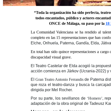
“Toda la organización ha sido perfecta, teatro
todos encantados, público y actores encantado
ONCE de Málaga, su paso por la
18
La Comunidad Valenciana se ha rendido al talent
completo en las 15 representaciones que han confo
Elche, Orihuela, Paterna, Gandía, Elda, Játiva
En total han sido quince representaciones a cargo d
discapacidad visual grave.
El Teatro Castelar de Elda acogió la propuest
acción comienza en Járkov (Ucrania-2022) y vi
El
Gran Teatro Antonio Ferrandis
de Paterna dis
que roza el teatro-danza y busca la carcaja
dirigida por Mel Rocher.
Por su parte, los sevillanos de
‘Homero’
, re
adaptación de la obra original de Tadeusz Kan