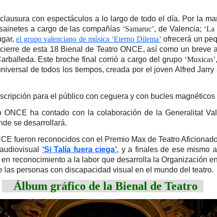
 clausura con espectáculos a lo largo de todo el día. Por la ma
y sainetes a cargo de las compañías
‘Samaruc’
, de Valencia;
‘La
ugar,
el grupo valenciano de música ‘
Eterno Dilema’
ofrecerá un peq
de cierre de esta 18 Bienal de Teatro ONCE, así como un breve a
rballeda. Este broche final corrió a cargo del grupo
‘Muxicas’
versal de todos los tiempos, creada por el joven Alfred Jarry a
scripción para el público con ceguera y con bucles magnéticos
 ONCE ha contado con la colaboración de la Generalitat Valen
nde se desarrollará.
CE fueron reconocidos con el Premio Max de Teatro Aficionado;
 audiovisual
‘Si Talía fuera ciega’,
y a finales de ese mismo a
 reconocimiento a la labor que desarrolla la Organización en el
de las personas con discapacidad visual en el mundo del teatro.
Álbum gráfico de la Bienal de Teatro