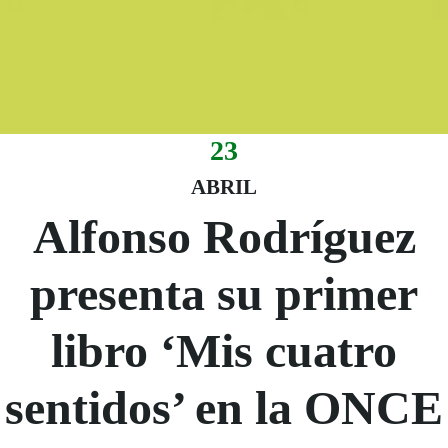
23
Evento:
Fecha del evento
23 abril
ABRIL
Alfonso Rodríguez
presenta su primer
libro ‘Mis cuatro
sentidos’ en la ONCE