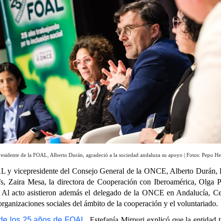
residente de la FOAL, Alberto Durán, agradeció a la sociedad andaluza su apoyo | Fotos: Pepo He
AL y vicepresidente del Consejo General de la ONCE, Alberto Durán, l
 Zaira Mesa, la directora de Cooperación con Iberoamérica, Olga Pozo
 Al acto asistieron además el delegado de la ONCE en Andalucía, Ceu
 organizaciones sociales del ámbito de la cooperación y el voluntariado.
de los 25 años de FOAL
, Estefanía Mirpuri explicó que la entidad 