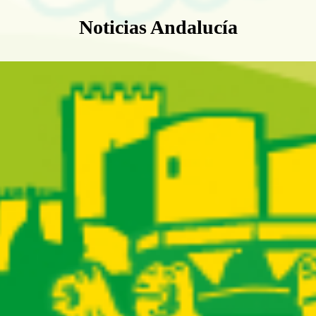
Boletín Noticias Andalucía
Noticias Andalucía