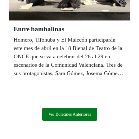
Entre bambalinas
Homero, Tifonuba y El Malecón participarán
este mes de abril en la 18 Bienal de Teatro de la
ONCE que se va a celebrar del 26 al 29 en
escenarios de la Comunidad Valenciana. Tres de
sus protagonistas, Sara Gómez, Josema Gómez y
Esther Ruiz, narran en primera persona sus
experiencias vitales en el mundo del teatro y
reivindican la calidad del trabajo de los actores y
actrices que conforman el universo teatral de la
ONCE, que cumple este año cuatro décadas de
Ver Boletines Anteriores
vida propia. | LUIS GRESA