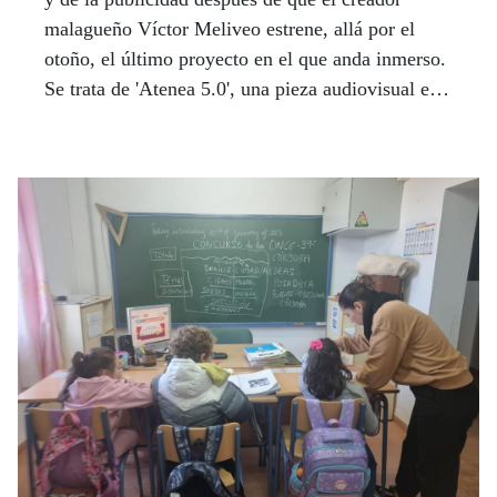
malagueño Víctor Meliveo estrene, allá por el
otoño, el último proyecto en el que anda inmerso.
Se trata de 'Atenea 5.0', una pieza audiovisual en
la que quiere trabajar con lo último en tecnología,
en aspectos cinematográficos de rodaje (como la
ya famosa y revolucionaria técnica Virtual
Production), así como la programación de IAs
(Inteligencias artificiales) dedicadas a la asistencia
en rodajes a los directores y productores de la
industria de cine y televisión.