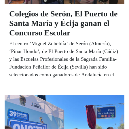
Colegios de Serón, El Puerto de
Santa María y Écija ganan el
Concurso Escolar
El centro ‘Miguel Zubeldía’ de Serón (Almería),
‘Pinar Hondo’, de El Puerto de Santa María (Cádiz)
y las Escuelas Profesionales de la Sagrada Familia-
Fundación Peñaflor de Écija (Sevilla) han sido
seleccionados como ganadores de Andalucía en el
39 Concurso Escolar del Grupo Social ONCE que,
en esta ocasión, ha invitado a los docentes y
estudiantes a realizar trabajos que impulsen ciudades
y municipios sin barreras como vía para la inclusión
y la accesibilidad de todas las personas.