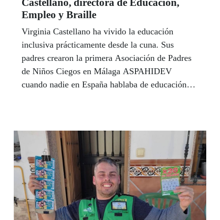
Castellano, directora de Educación,
Empleo y Braille
Virginia Castellano ha vivido la educación
inclusiva prácticamente desde la cuna. Sus
padres crearon la primera Asociación de Padres
de Niños Ciegos en Málaga ASPAHIDEV
cuando nadie en España hablaba de educación
inclusiva. Y en ese contexto se ha ido formando
una mujer, economista, que simboliza en primera
persona lo que significan hoy los Servicios
Sociales de la ONCE para tantos miles de
personas y de familias. Desde el pasado mes de
enero, es la nueva directora de Educación,
Empleo y Braille de la ONCE y tiene ante sí
entre otros el reto de actualizar el modelo de
atención educativa para responder a las nuevas
necesidades que plantea hoy la sociedad.