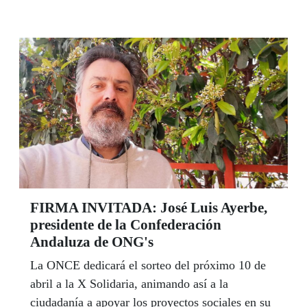
marzo en unas Jornadas lúdico-deportivas bajo el
lema ‘Ven a jugar’. Y el 7 de marzo, el CRE
retomó, después de tres años, un excursión de
atención temprana con la participación de otros
nueve niños del segundo ciclo de Educación
Infantil en la Granja Escuela Cuna de Espartinas.
FIRMA INVITADA: José Luis Ayerbe,
presidente de la Confederación
Andaluza de ONG's
La ONCE dedicará el sorteo del próximo 10 de
abril a la X Solidaria, animando así a la
ciudadanía a apoyar los proyectos sociales en su