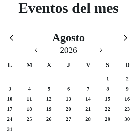
Eventos del mes
Calendario de Agosto
Agosto
Saltar el calendario
2026
L
M
X
J
V
S
D
Sábado 1
Domi
1
2
Lunes 3
Martes 4
Miércoles 5
Jueves 6
Viernes 7
Sábado 8
Domi
3
4
5
6
7
8
9
Lunes 10
Martes 11
Miércoles 12
Jueves 13
Viernes 14
Sábado 15
Domi
10
11
12
13
14
15
16
Lunes 17
Martes 18
Miércoles 19
Jueves 20
Viernes 21
Sábado 22
Domi
17
18
19
20
21
22
23
Martes 25
Miércoles 26
Jueves 27
Viernes 28
Sábado 29
Domi
24
25
26
27
28
29
30
Lunes 31
31