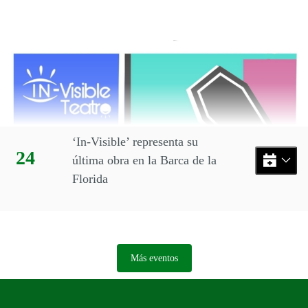
Final del calendario
Eventos disponibles en el mes
‘In-Visible’ representa su
Día:
24
última obra en la Barca de la
Florida
Más eventos