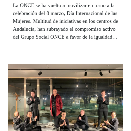
La ONCE se ha vuelto a movilizar en torno a la
celebración del 8 marzo, Día Internacional de las
Mujeres. Multitud de iniciativas en los centros de
Andalucía, han subrayado el compromiso activo
del Grupo Social ONCE a favor de la igualdad
real entre hombres y mujeres. En Málaga, la
vicepresidenta del Grupo Social ONCE, Patricia
Sanz, denunció en una jornada sobre ‘Mujer,
empleo y discapacidad’ que las mujeres con
discapacidad siguen cobrando una media de
8.000 euros menos al año que los hombres. Y en
Sevilla, el Consejo Territorial aprovechó este 8-
M para inaugurar un nuevo foro, ‘Encuentros
para el Diálogo’, un espacio de reflexión con el
foco puesto en las mujeres.