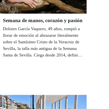
Beatriz Díaz.
Semana de manos, corazón y pasión
Dolores García Vaquero, 49 años, rompió a
llorar de emoción al abrazarse literalmente
sobre el Santísimo Cristo de la Veracruz de
Sevilla, la talla más antigua de la Semana
Santa de Sevilla. Ciega desde 2014, definió
el momento como “un sentimiento
maravilloso, me ha partido el alma”, decía.
Como Lola, grupos de afiliados de Córdoba,
Málaga y Sevilla tuvieron la oportunidad de
recorrer con sus manos algunas de las tallas
más emblemáticas de la Semana Santa de
Andalucía.