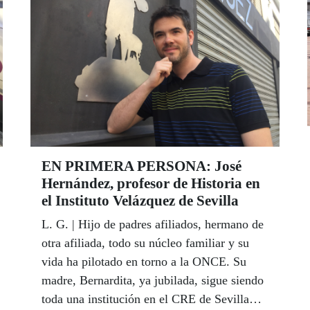
Los tres son los ganadores de Andalucía de
un concurso que demuestra este año el
compromiso de las aulas contra el acoso
escolar.
EN PRIMERA PERSONA: José
Hernández, profesor de Historia en
el Instituto Velázquez de Sevilla
L. G. | Hijo de padres afiliados, hermano de
otra afiliada, todo su núcleo familiar y su
vida ha pilotado en torno a la ONCE. Su
madre, Bernardita, ya jubilada, sigue siendo
toda una institución en el CRE de Sevilla