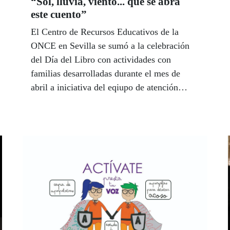
“Sol, lluvia, viento... que se abra
este cuento”
El Centro de Recursos Educativos de la
ONCE en Sevilla se sumó a la celebración
del Día del Libro con actividades con
familias desarrolladas durante el mes de
abril a iniciativa del eqiupo de atención
temprana. Otros centros de la ONCE
convocaron también actos de lectura, como
cuentacuentos en braille y actividades en
bibliotecas, para reivindicar la importancia
de la lectura en el desarrollo de la persona.