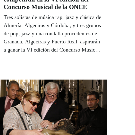
Concurso Musical de la ONCE
Tres solistas de música rap, jazz y clásica de
Almería, Algeciras y Córdoba, y tres grupos
de pop, jazz y una rondalla procedentes de
Granada, Algeciras y Puerto Real, aspirarán
a ganar la VI edición del Concurso Musical
ONCE Andalucía que convoca el Consejo
Territorial de la Organización Nacional de
Ciegos. Este año se han presentado 14
solistas y 5 grupos musicales procedentes de
cuatro provincias andaluzas. La gala para
decidir la final, que es abierta al público,
tendrá lugar el próximo lunes 15 de mayo en
la Delegación Territorial de la ONCE y será
presentada por la presentadora del programa
'75 Minutos' de Canal Sur Televisión,