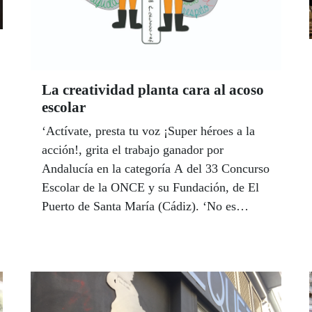
La creatividad planta cara al acoso
escolar
‘Actívate, presta tu voz ¡Super héroes a la
acción!, grita el trabajo ganador por
Andalucía en la categoría A del 33 Concurso
Escolar de la ONCE y su Fundación, de El
Puerto de Santa María (Cádiz). ‘No es
broma’, dice el lema del trabajo de la
categoría B, de La Puebla del Río (Sevilla),
y ‘Hola, soy Ánima, soy Cristina, soy...’
relata el vídeo que pasará a la final nacional
en la categoría C de un instituto de Sevilla.