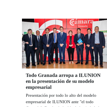
Gobierno en Andalucía, Antonio Sanz,
reconoció en la presentación del cupón la
contribución de la ONCE “al cambio social
en España”. Para el delegado territorial de la
ONCE, Cristóbal Martínez, "el Ave ha sido
una revolución para el transporte de las
personas con discapacidad”.
Todo Granada arropa a ILUNION
en la presentación de su modelo
empresarial
Presentación por todo lo alto del modelo
empresarial de ILUNION ante "el todo