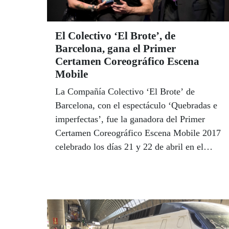
El Colectivo ‘El Brote’, de
Barcelona, gana el Primer
Certamen Coreográfico Escena
Mobile
La Compañía Colectivo ‘El Brote’ de
Barcelona, con el espectáculo ‘Quebradas e
imperfectas’, fue la ganadora del Primer
Certamen Coreográfico Escena Mobile 2017
celebrado los días 21 y 22 de abril en el
Teatro Alameda de Sevilla. El premio cuenta
con el patrocinio de Fundación ONCE, fruto
del acuerdo entre la ONCE y la organización
de un Festival que ha celebrado este año su
XI edición y que convierte a Sevilla en la