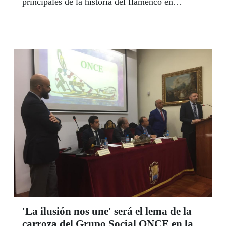
principales de la historia del flamenco en
Andalucía, recibió con emoción y con orgullo el
homenaje que la ONCE le rindió, el pasado 18
de octubre, en la gala de su VII Bienal
Flamenca. Con el teatro Isabel la Católica de
Granada en pie, aplaudiendo al meaestro,
rendido a su arte, Fosforito sentenció en vida:
“He dado siempre el alma”. Y el duende se
apoderó de Granada para una Bienal más de la
ONCE que es una bandera ya de Andalucía. Este
año, los nuevos valores premiados fueron la
cantaora Vanessa González y el guitarrista David
Campaña. Y un orgullo más, el guitarrista
malagueño Sergio Molido, El Kuko, como artista
con discapacidad.
'La ilusión nos une' será el lema de la
carroza del Grupo Social ONCE en la