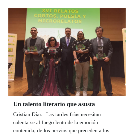
abrumaría a más de un político de falsos máster y
títulos gratuitos. Desde 2007 es responsable de la
Oficina Técnica de Asuntos Europeos de la
ONCE y desde 2015 vicepresidenta segunda de la
Unión Europea de Ciegos (EBU). No le interesa
Facebook y sí le preocupa la vorágine del mundo
digital en el que nos hayamos inmersos. Es una
ciudadana del mundo con el epicentro del corazón
en Granada.
Un talento literario que asusta
Cristian Díaz | Las tardes frías necesitan
calentarse al fuego lento de la emoción
contenida, de los nervios que preceden a los