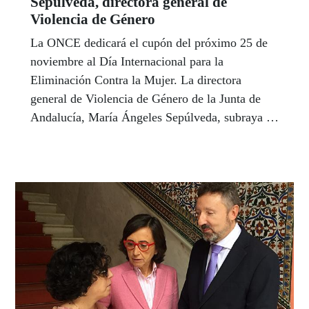
Sepúlveda, directora general de
Violencia de Género
La ONCE dedicará el cupón del próximo 25 de
noviembre al Día Internacional para la
Eliminación Contra la Mujer. La directora
general de Violencia de Género de la Junta de
Andalucía, María Ángeles Sepúlveda, subraya en
este artículo la importancia de la sensibilizar la
sociedad junto a medidas en la protección
integral a la víctima, formación y coordinación
entre profesionales para reforzar la prevención de
la violencia de género y la atención a las
víctimas. A su juicio, la verdadera erradicación
de esta lacra radica en la educación, una
educación en igualdad.