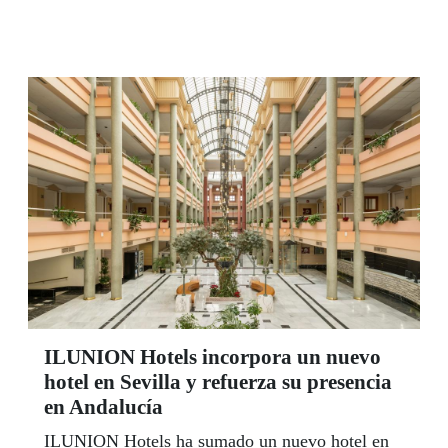
en el sorteo del 22 de octubre, y otra en La
Algaba, Sevilla, donde Manuel Jesús Torres dio
el mismo premio, en ambos casos diez cupones
premiados con 35.000 euros y La Paga de los
3.000 euros al mes durante 25 años que ofrece la
ONCE en sus sorteos ordinarios de lunes a
jueves.
ILUNION Hotels incorpora un nuevo
hotel en Sevilla y refuerza su presencia
en Andalucía
ILUNION Hotels ha sumado un nuevo hotel en