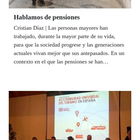
Hablamos de pensiones
Cristian Díaz | Las personas mayores han
trabajado, durante la mayor parte de su vida,
para que la sociedad progrese y las generaciones
actuales vivan mejor que sus antepasados. En un
contexto en el que las pensiones se han
convertido en un tema de actualidad, la mirada
se dirige con interés hacia los pensionistas y su
poder adquisitivo tras una crisis, en la que,
primero, se congelaron y, después, se subieron
sus mensualidades un 0,25%, sin que se
revalorizaran, como hasta entonces, con el Índice
de Precios al Consumo (IPC).