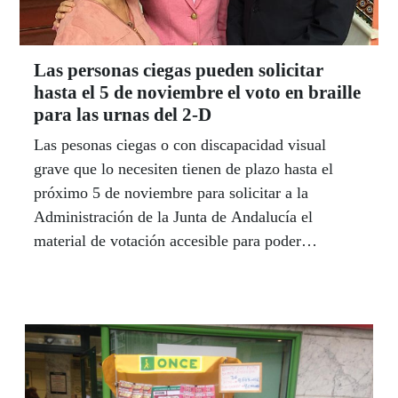
Las personas ciegas pueden solicitar
hasta el 5 de noviembre el voto en braille
para las urnas del 2-D
Las pesonas ciegas o con discapacidad visual
grave que lo necesiten tienen de plazo hasta el
próximo 5 de noviembre para solicitar a la
Administración de la Junta de Andalucía el
material de votación accesible para poder
participar de forma autónoma en las elecciones al
Parlamento andaluz, información que pueden
consultar en la página web
http://www.eleccionesparlamentoandalucia2018.es.
La consejera de Justicia de Interior de la Junta de
Andalucía, Rosa Aguilar, mantuvo el pasado día