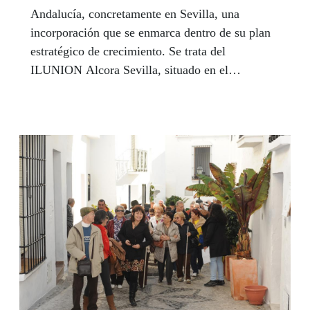
Andalucía, concretamente en Sevilla, una
incorporación que se enmarca dentro de su plan
estratégico de crecimiento. Se trata del
ILUNION Alcora Sevilla, situado en el
kilómetro 1 de la carretera San Juan a Tomares
en San Juan de Aznalfarache, municipio situado
muy cerca de Sevilla, y se encuentra a 10
minutos del centro histórico de la capital
andaluza y de su aeropuerto. Con la
incorporación del Alcora, la cadena hotelera de
ILUNION suma ya 26 hoteles por todo el
territorio nacional y mejora su presencia en
Andalucía, donde pasa de seis a siete
establecimientos.