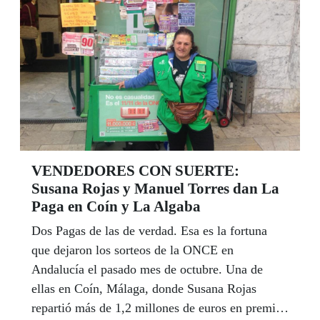
30 un encuentro con la presidenta del Consejo
Territorial de la ONCE en Andalucía, Ceuta y
Melilla, Isabel Viruet, y con Cristóbal Martínez,
en la que subrayaron la importancia democrática
del procedimiento.
VENDEDORES CON SUERTE:
Susana Rojas y Manuel Torres dan La
Paga en Coín y La Algaba
Dos Pagas de las de verdad. Esa es la fortuna
que dejaron los sorteos de la ONCE en
Andalucía el pasado mes de octubre. Una de
ellas en Coín, Málaga, donde Susana Rojas
repartió más de 1,2 millones de euros en premios