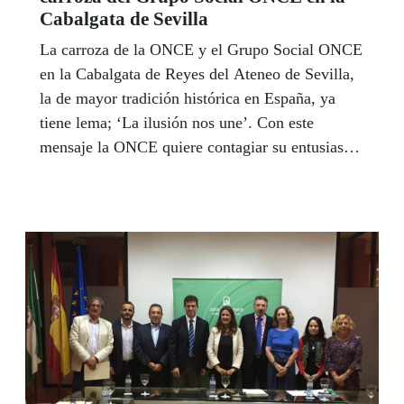
Cabalgata de Sevilla
La carroza de la ONCE y el Grupo Social ONCE
en la Cabalgata de Reyes del Ateneo de Sevilla,
la de mayor tradición histórica en España, ya
tiene lema; ‘La ilusión nos une’. Con este
mensaje la ONCE quiere contagiar su entusiasmo
y energía a todos los niños y niñas y a todos los
sevillanos para compartir una misma ilusión por
una Sevilla mejor, más de todos, más solidaria y
más igual, según dijo en la presentación de la
carroza quien será Rey Baltasar en el cortejo
real, el delegado territorial de la ONCE en
Andalucía, Ceuta y Melilla, Cristóbal Martínez.