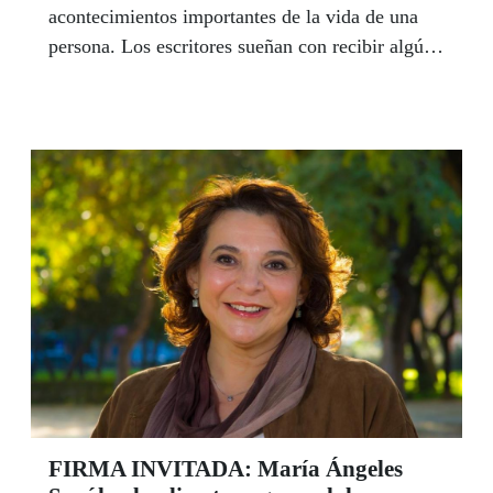
acontecimientos importantes de la vida de una
persona. Los escritores sueñan con recibir algún
día un reconocimiento a su talento. Para Enrique
Pérez, Raúl Delgado y Gabriel Salguero, la
jornada vespertina del 30 de octubre se subrayará
porque tendrá un significado muy especial: ¡La
ONCE ha premiado sus textos en el XVI
Concurso de Relatos Cortos y Poesía de
Andalucía!
FIRMA INVITADA: María Ángeles