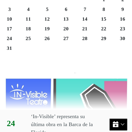
Lunes 3
Martes 4
Miércoles 5
Jueves 6
Viernes 7
Sábado 8
Domi
3
4
5
6
7
8
9
Lunes 10
Martes 11
Miércoles 12
Jueves 13
Viernes 14
Sábado 15
Domi
10
11
12
13
14
15
16
Lunes 17
Martes 18
Miércoles 19
Jueves 20
Viernes 21
Sábado 22
Domi
17
18
19
20
21
22
23
Martes 25
Miércoles 26
Jueves 27
Viernes 28
Sábado 29
Domi
24
25
26
27
28
29
30
Lunes 31
31
Final del calendario
Eventos disponibles en el mes
‘In-Visible’ representa su
Día:
24
última obra en la Barca de la