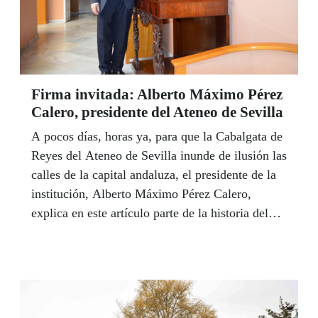
Firma invitada: Alberto Máximo Pérez
Calero, presidente del Ateneo de Sevilla
A pocos días, horas ya, para que la Cabalgata de
Reyes del Ateneo de Sevilla inunde de ilusión las
calles de la capital andaluza, el presidente de la
institución, Alberto Máximo Pérez Calero,
explica en este artículo parte de la historia del
Cortejo Real hispalense, que suma 102 años de
vida, y agradece a Cristóbal Martínez, la primera
persona ciega que ostenta la corona del Rey
Baltasar, que participe este año. "Es el Ateneo el
que la crea, aunque es el pueblo de Sevilla el que