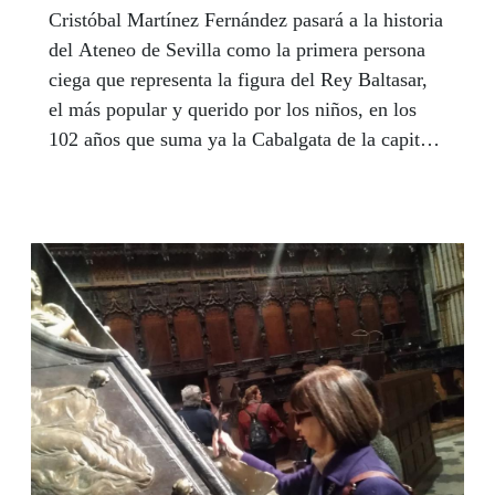
Cristóbal Martínez Fernández pasará a la historia
del Ateneo de Sevilla como la primera persona
ciega que representa la figura del Rey Baltasar,
el más popular y querido por los niños, en los
102 años que suma ya la Cabalgata de la capital
andaluza. Tras su proclamación como Rey, el
pasado 12 de diciembre, Martínez dedicó este
honor en primer lugar a todos los niños de la
ONCE y los que más dificultades encuentran en
sus vidas, y a los vendedores y a los hombres y
mujeres que conforman la ONCE y su Grupo
Social. “Espero estar a la altura de la sonrisa de
esos niños”, dijo. La ilusión lo inundará todo en
días, en la Noche de Reyes, el próximo día 5.