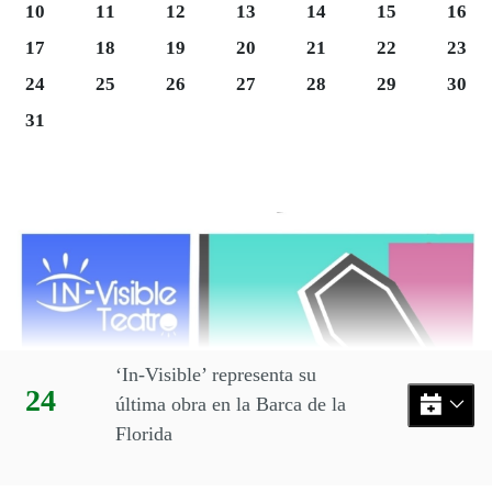
Lunes 10
Martes 11
Miércoles 12
Jueves 13
Viernes 14
Sábado 15
Domi
10
11
12
13
14
15
16
Lunes 17
Martes 18
Miércoles 19
Jueves 20
Viernes 21
Sábado 22
Domi
17
18
19
20
21
22
23
Martes 25
Miércoles 26
Jueves 27
Viernes 28
Sábado 29
Domi
24
25
26
27
28
29
30
Lunes 31
31
Final del calendario
Eventos disponibles en el mes
‘In-Visible’ representa su
Día:
24
última obra en la Barca de la
Florida