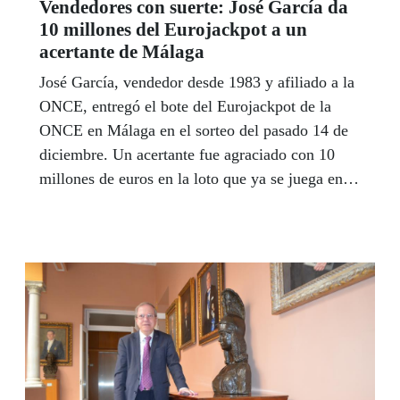
Vendedores con suerte: José García da
10 millones del Eurojackpot a un
acertante de Málaga
José García, vendedor desde 1983 y afiliado a la
ONCE, entregó el bote del Eurojackpot de la
ONCE en Málaga en el sorteo del pasado 14 de
diciembre. Un acertante fue agraciado con 10
millones de euros en la loto que ya se juega en
18 países de Europa. Aún hubo dos Cuponazos
más de nueve millones de euros en diciembre, y
los dos en Málaga, uno en Coín, el mismo 14 de
diciembre, y otro el 28. Un final de año
apoteosico de fortuna con la ONCE anticipo de
lo que sería el arranque del nuevo año con los 30
millones de euros de Moguer (Huelva).