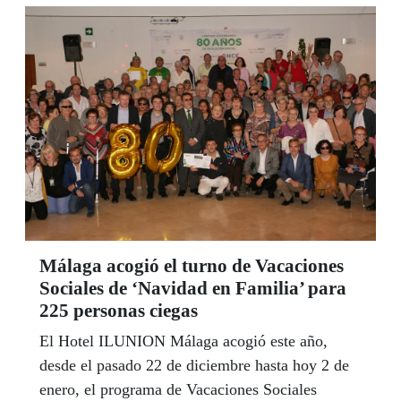
insignias de ILUNION Hotels, el que fuera
emblema de la EXPO’92 y hoy aspira a ser líder
en una de las ciudades españolas con más
atractivo para el turismo y los congresos. Con
una de las mejores vistas y más panorámicas de
Sevilla bajo la terraza del hotel, su director
sostiene que lo más gratificante de su labor es la
satisfacción del cliente, “es un premio
emocional”, asegura.
Málaga acogió el turno de Vacaciones
Sociales de ‘Navidad en Familia’ para
225 personas ciegas
El Hotel ILUNION Málaga acogió este año,
desde el pasado 22 de diciembre hasta hoy 2 de
enero, el programa de Vacaciones Sociales