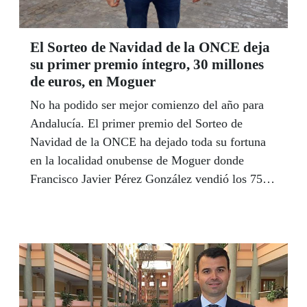
El Sorteo de Navidad de la ONCE deja
su primer premio íntegro, 30 millones
de euros, en Moguer
No ha podido ser mejor comienzo del año para
Andalucía. El primer premio del Sorteo de
Navidad de la ONCE ha dejado toda su fortuna
en la localidad onubense de Moguer donde
Francisco Javier Pérez González vendió los 75
cupones que integran la serie completa que están
premiados con 400.000 euros cada uno y que
suman un total de 30 millones de euros en
premios. Otros 560.000 euros se repartieron
entre las provincias de Málaga, Granada y
Sevilla.