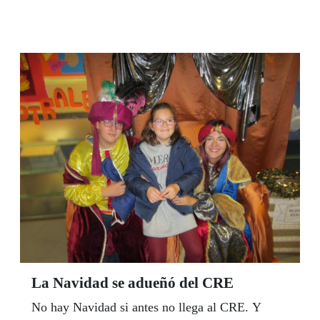
total, con el objetivo de mejorar la movilidad y
calidad de vida de sus usuarios. El acto estuvo
presidido por el presidente del Grupo Social
ONCE, Miguel Carballeda, y la secretaria de
Estado de Servicios Sociales y secretaria general
del Real Patronato sobre Discapacidad, Ana
Lima. En concreto, la asociaciones andaluzas
que han recibido una furgoneta de Fundación
ONCE fueron la Asociación de Personas con
Discapacidad Física de Jerez. Cádiz, la
Asociación de Parálisis Cerebral Almería, la
Federación Provincial de Asociaciones de
Personas con Discapacidad Física de Córdoba y
Aspaym Granada.
La Navidad se adueñó del CRE
No hay Navidad si antes no llega al CRE. Y