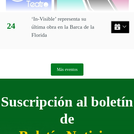
‘In-Visible’ representa su
Día:
24
última obra en la Barca de la
Florida
Más eventos
Suscripción al boletín
de