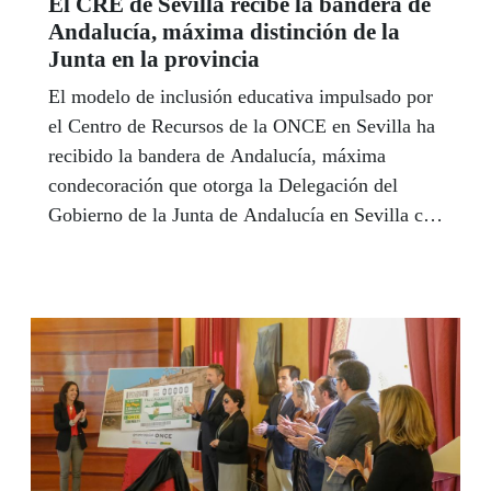
El CRE de Sevilla recibe la bandera de
Andalucía, máxima distinción de la
Junta en la provincia
El modelo de inclusión educativa impulsado por
el Centro de Recursos de la ONCE en Sevilla ha
recibido la bandera de Andalucía, máxima
condecoración que otorga la Delegación del
Gobierno de la Junta de Andalucía en Sevilla con
motivo de la celebración del Día de Andalucía.
La directora del CRE, Eva Pérez, dedicó este
reconocimiento a todos los profesionales
implicados en la educación inclusiva, mientras
que el alumno de 4 de Primaria Manuel Martín,
ciego total, puso en pie a premiados y pública
con su lectur en braille del agradecimiento a sus
maestros.