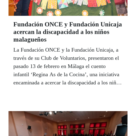
Delegación Territorial lleno de cámaras, artistas
y amigos de los hermanos y representantes
sociales.
Fundación ONCE y Fundación Unicaja
acercan la discapacidad a los niños
malagueños
La Fundación ONCE y la Fundación Unicaja, a
través de su Club de Voluntarios, presentaron el
pasado 13 de febrero en Málaga el cuento
infantil ‘Regina As de la Cocina’, una iniciativa
encaminada a acercar la discapacidad a los niños
para promover la educación inclusiva y valores
como el respeto y la solidaridad desde la
infancia. Por otra parte, un total de 26
emprendedores con discapacidad han podido
poner en marcha sus iniciativas durante 2018
gracias al apoyo de Fundación ONCE a