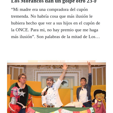
Los Morancos dan un golpe otro 23-F
“Mi madre era una compradora del cupón
tremenda. No habría cosa que más ilusión le
hubiera hecho que ver a sus hijos en el cupón de
la ONCE. Para mi, no hay premio que me haga
más ilusión”. Son palabras de la mitad de Los
Morancos, un Jorge Cadaval emocionado que vio
cumplido algo más que un sueño al descubrir el
cupón que la ONCE dedicó el pasado 23 de
febrero, un 23-F, a los 40 años de trayectoria
artística del dúo de humoristas de Triana. “No se
puede ser más bueno y tener mejor que la
ONCE”; remató la otra mitad de Los Morancos,
César Cadaval. El director general adjunto de
Juego de la ONCE, Patricio Cárceles, y el
delegado territorial, Cristóbal Martínez,
descubrieron la imagen en un patio de la