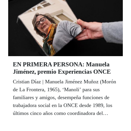
histórico del 28-F a la vez que ha subrayado el
compromiso de la ONCE con los andaluces”,
según dijo el delegado territorial de la ONCE en
Andalucía, Ceuta y Melilla, Cristóbal Martínez,
en la sede de la Cámara autonómica.
EN PRIMERA PERSONA: Manuela
Jiménez, premio Experiencias ONCE
Cristian Díaz | Manuela Jiménez Muñoz (Morón
de La Frontera, 1965), ‘Manoli’ para sus
familiares y amigos, desempeña funciones de
trabajadora social en la ONCE desde 1989, los
últimos cinco años como coordinadora del
Voluntariado en Sevilla y Huelva. Aficionada al
teatro, al baile y al senderismo, el pasado 22 de