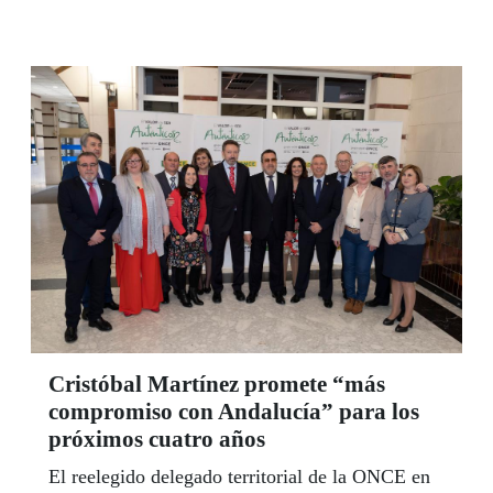
dificultades que todavía, en la España de 2019,
tienen que superar a diario para afrontar su lucha
permanente por la igualdad. La presidenta del
Consejo, Isavel Viruet, cree que la celebración
del 8 de marzo "tiene todo su valor y vigencia".
Cristóbal Martínez promete “más
compromiso con Andalucía” para los
próximos cuatro años
El reelegido delegado territorial de la ONCE en