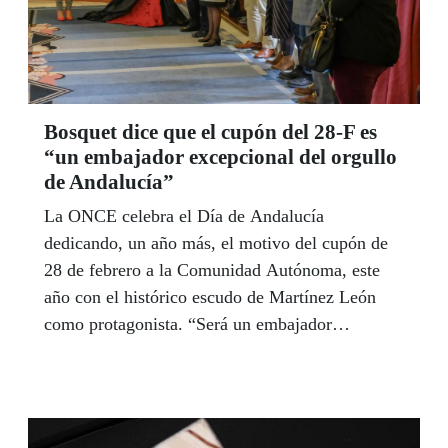
Bosquet dice que el cupón del 28-F es
“un embajador excepcional del orgullo
de Andalucía”
La ONCE celebra el Día de Andalucía
dedicando, un año más, el motivo del cupón de
28 de febrero a la Comunidad Autónoma, este
año con el histórico escudo de Martínez León
como protagonista. “Será un embajador
excepcional del orgullo de Andalucía”, dijo la
presidenta del Parlamento, Marta Bosquet, en la
presentación de un cupón que ha querido
"reivindicar la vigencia y el valor del significado