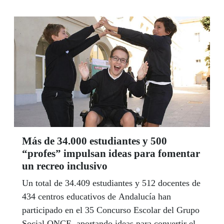
febrero recibió el segundo premio del III
Concurso de Experiencias de Innovación y
Buenas Prácticas en Servicios Sociales’ que
convoca la Dirección General de la ONCE por la
experiencia titulada ‘Volunteering/Voluntariado.
Rompiendo Fronteras’, bajo el seudónimo de
‘Gente corriente’.
Más de 34.000 estudiantes y 500
“profes” impulsan ideas para fomentar
un recreo inclusivo
Un total de 34.409 estudiantes y 512 docentes de
434 centros educativos de Andalucía han
participado en el 35 Concurso Escolar del Grupo
Social ONCE, aportando ideas para convertir el