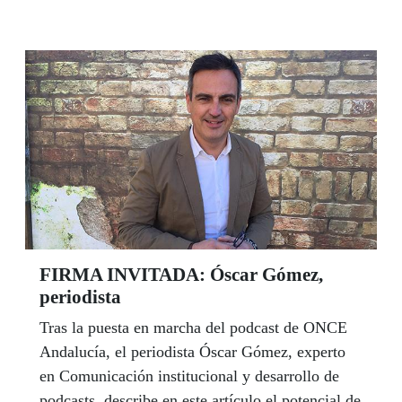
audiencia como jefe del Ejecutivo andaluz, al
presidente de la ONCE y del Grupo Social
ONCE, Miguel Carballeda, en el día de la toma
de posesión de Cristóbal Martínez, como delegado
territorial, e Isabel Viruet, como presidenta del
Consejo Territorial, el pasado 6 de febrero.
Carballeda expresó su apoyo “sincero y leal” al
nuevo Gobierno andaluz “en la defensa de los
derechos de ciudadanía”.
FIRMA INVITADA: Óscar Gómez,
periodista
Tras la puesta en marcha del podcast de ONCE
Andalucía, el periodista Óscar Gómez, experto
en Comunicación institucional y desarrollo de
podcasts, describe en este artículo el potencial de