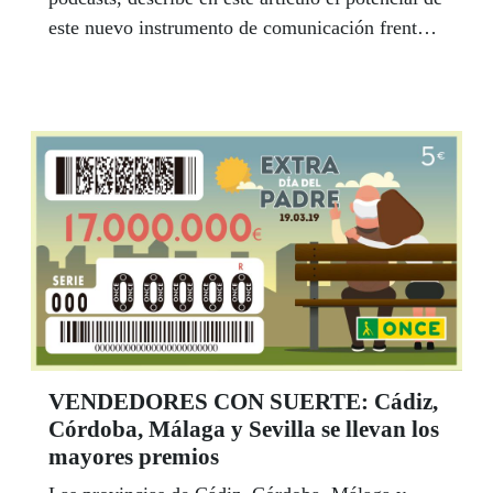
este nuevo instrumento de comunicación frente a
otros más tradicionales como la radio. A su
juicio, es una herramienta que permite el
contacto directo con el usuario, con la
comunidad a la que se quiere llegar, mediante
una formato muy poco acaparador. "La
comunicación a través del sonido,
exclusivamente, vive una nueva edad de oro, tal
y como ocurrió hace exactamente cien años con
el nacimiento y la propagación de la radio",
sostiene Gómez.
VENDEDORES CON SUERTE: Cádiz,
Córdoba, Málaga y Sevilla se llevan los
mayores premios